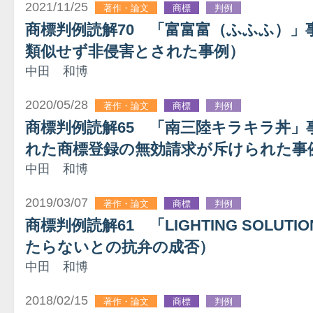
2021/11/25
著作・論文
商標
判例
商標判例読解70 「富富富（ふふふ）」
類似せず非侵害とされた事例）
中田 和博
2020/05/28
著作・論文
商標
判例
商標判例読解65 「南三陸キラキラ丼」
れた商標登録の無効請求が斥けられた事
中田 和博
2019/03/07
著作・論文
商標
判例
商標判例読解61 「LIGHTING SOLU
たらないとの抗弁の成否）
中田 和博
2018/02/15
著作・論文
商標
判例