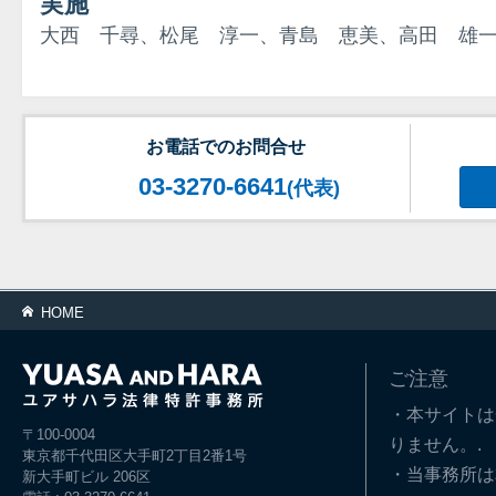
実施
大西 千尋、松尾 淳一、青島 恵美、高田 雄
お電話でのお問合せ
03-3270-6641
(代表)
HOME
ご注意
・本サイトは
〒100-0004
りません。.
東京都千代田区大手町2丁目2番1号
・当事務所は
新大手町ビル 206区