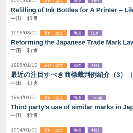
2005/05/01
著作・論文
商標
判例
Refilling of Ink Bottles for A Printer – 
中田 和博
1996/03/01
著作・論文
商標
法令
Reforming the Japanese Trade Mark La
中田 和博
1995/01/10
著作・論文
商標
判例
最近の注目すべき商標裁判例紹介（3）（
中田 和博
1994/01/01
著作・論文
商標
その他
Third party’s use of similar marks in Ja
中田 和博
1994/01/01
著作・論文
商標
判例