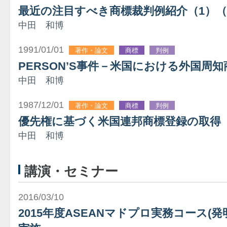
最近の注目すべき商標裁判例紹介（1）（
中田 和博
1991/01/01
著作・論文
商標
判例
PERSON’S事件－米国における外国周
中田 和博
1987/12/01
著作・論文
商標
判例
優先権に基づく米国連邦商標登録の取得 -
中田 和博
講演・セミナー
2016/03/10
研修
2015年度ASEANマドプロ実務コース(