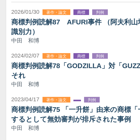
2026/01/30
著作・論文
商標
判例
商標判例読解87 AFURI事件 （阿夫利山
識別力）
中田 和博
2024/02/07
著作・論文
商標
判例
商標判例読解78「GODZILLA」対「GUZ
それ
中田 和博
2023/04/17
著作・論文
判例
商標判例読解75 「一升餅」由来の商標
するとして無効審判が排斥された事例
中田 和博