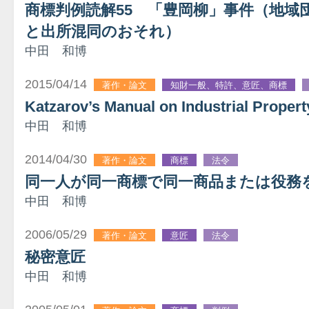
商標判例読解55 「豊岡柳」事件（地域
と出所混同のおそれ）
中田 和博
2015/04/14
著作・論文
知財一般、特許、意匠、商標
Katzarov’s Manual on Industrial Propert
中田 和博
2014/04/30
著作・論文
商標
法令
同一人が同一商標で同一商品または役務
中田 和博
2006/05/29
著作・論文
意匠
法令
秘密意匠
中田 和博