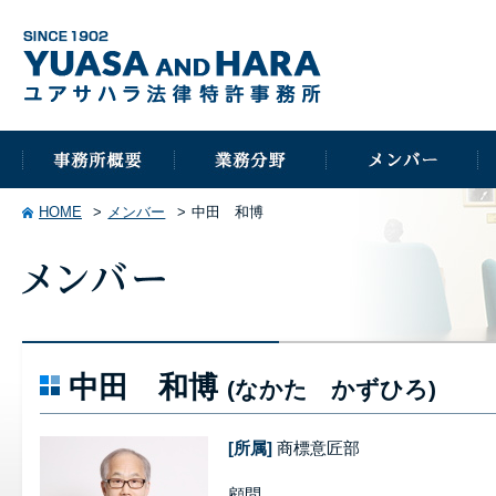
HOME
メンバー
中田 和博
中田 和博
(なかた かずひろ)
[所属]
商標意匠部
顧問