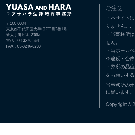
ご注意
・本サイトは
〒100-0004
りません。.
東京都千代田区大手町2丁目2番1号
・当事務所は
新大手町ビル 206区
電話 : 03-3270-6641
せん。
FAX : 03-3246-0233
・当ホームペ
令違反・公序
・弊所の品位
をお願いする
当事務所のオ
に従います。
Copyright © 