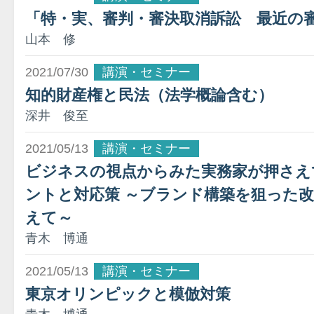
「特・実、審判・審決取消訴訟 最近の
山本 修
2021/07/30
講演・セミナー
知的財産権と民法（法学概論含む）
深井 俊至
2021/05/13
講演・セミナー
ビジネスの視点からみた実務家が押さえ
ントと対応策 ～ブランド構築を狙った
えて～
青木 博通
2021/05/13
講演・セミナー
東京オリンピックと模倣対策