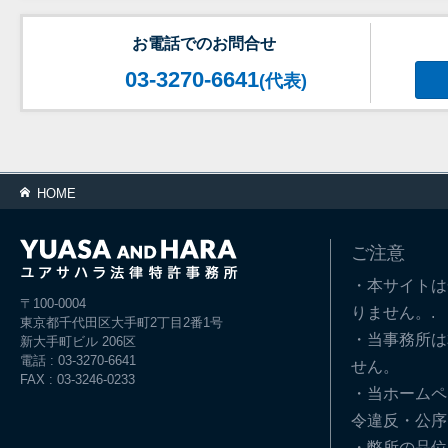
お電話でのお問合せ
03-3270-6641
(代表)
HOME
ご注意
・本サイトは
〒100-0004
りません。.
東京都千代田区大手町2丁目2番1号
・当事務所は
新大手町ビル 206区
電話 : 03-3270-6641
せん。
FAX : 03-3246-0233
・当ホームペ
令違反・公序
・弊所の品位