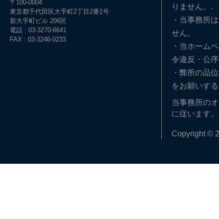
〒100-0004
りません。.
東京都千代田区大手町2丁目2番1号
・当事務所は
新大手町ビル 206区
電話 : 03-3270-6641
せん。
FAX : 03-3246-0233
・当ホームペ
令違反・公序
・弊所の品位
をお願いする
当事務所のオ
に従います。
Copyright © 