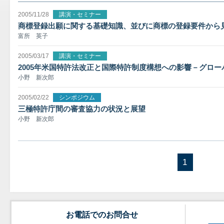
2005/11/28
講演・セミナー
商標登録出願に関する基礎知識、並びに商標の登録要件から
富所 英子
2005/03/17
講演・セミナー
2005年米国特許法改正と国際特許制度構想への影響－グロ
小野 新次郎
2005/02/22
シンポジウム
三極特許庁間の審査協力の状況と展望
小野 新次郎
1
お電話でのお問合せ