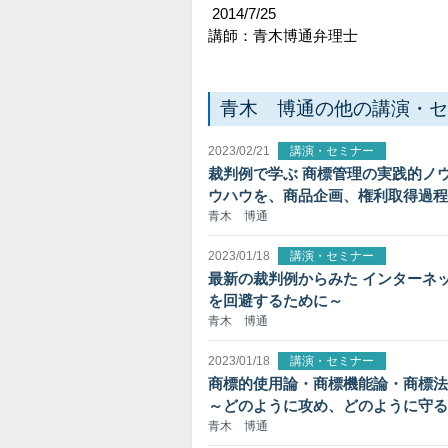
2014/7/25
講師：青木博通弁理士
青木 博通の他の講演・セ
2023/02/21
講演・セミナー
裁判例で学ぶ 商標管理の実践的ノ
ウハウを、商品企画、権利取得過程
青木 博通
2023/01/18
講演・セミナー
最新の裁判例からみた インターネ
を回避するために～
青木 博通
2023/01/18
講演・セミナー
商標的使用論・商標機能論・商標法
～どのように攻め、どのように守る
青木 博通