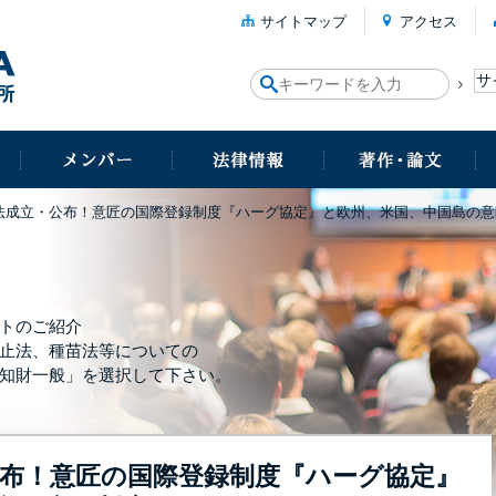
サイトマップ
アクセス
法成立・公布！意匠の国際登録制度『ハーグ協定』と欧州、米国、中国島の意
トのご紹介
止法、種苗法等についての
知財一般」を選択して下さい。
公布！意匠の国際登録制度『ハーグ協定』