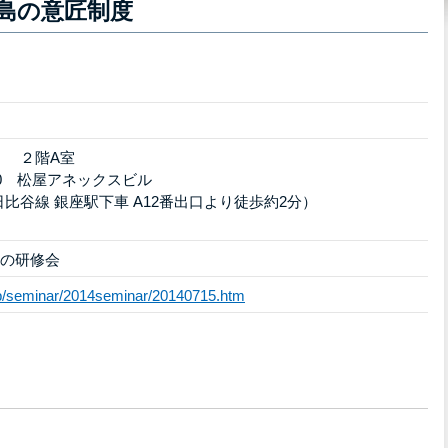
島の意匠制度
 ２階A室
10 松屋アネックスビル
比谷線 銀座駅下車 A12番出口より徒歩約2分）
催の研修会
.jp/seminar/2014seminar/20140715.htm