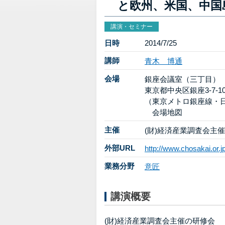
と欧州、米国、中国
講演・セミナー
日時
2014/7/25
講師
青木 博通
会場
銀座会議室（三丁目）
東京都中央区銀座3-7-
（東京メトロ銀座線・日
会場地図
主催
(財)経済産業調査会主
外部URL
http://www.chosakai.or
業務分野
意匠
講演概要
(財)経済産業調査会主催の研修会