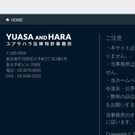
HOME
ご注意
・本サイトは
〒100-0004
りません。.
東京都千代田区大手町2丁目2番1号
・当事務所は
新大手町ビル 206区
電話 : 03-3270-6641
せん。
FAX : 03-3246-0233
・当ホームペ
令違反・公序
・弊所の品位
をお願いする
当事務所のオ
に従います。
Copyright © 