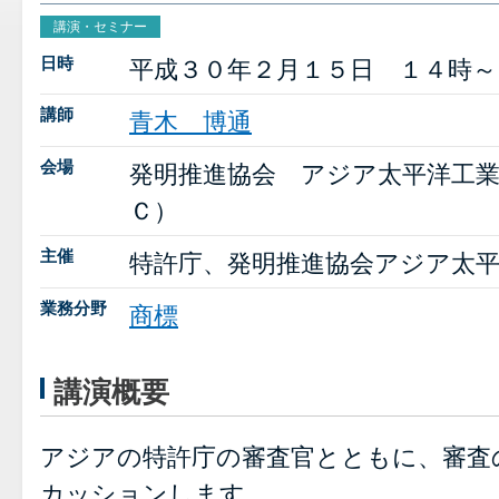
講演・セミナー
日時
平成３０年２月１５日 １４時～
講師
青木 博通
会場
発明推進協会 アジア太平洋工
Ｃ）
主催
特許庁、発明推進協会アジア太
業務分野
商標
講演概要
アジアの特許庁の審査官とともに、審査
カッションします。