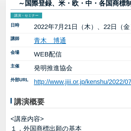
～国際登録、米・欧・中・各国商標
講演・セミナー
日時
2022年7月21日（木）、22日（金）1
講師
青木 博通
会場
WEB配信
主催
発明推進協会
外部URL
http://www.jiii.or.jp/kenshu/2022/
講演概要
<講座内容>
１．外国商標出願の基本