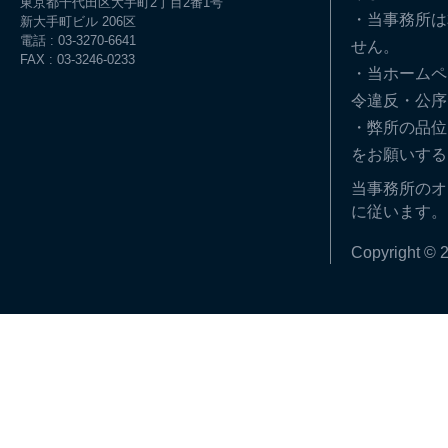
東京都千代田区大手町2丁目2番1号
・当事務所は
新大手町ビル 206区
電話 : 03-3270-6641
せん。
FAX : 03-3246-0233
・当ホームペ
令違反・公序
・弊所の品位
をお願いする
当事務所のオ
に従います。
Copyright © 