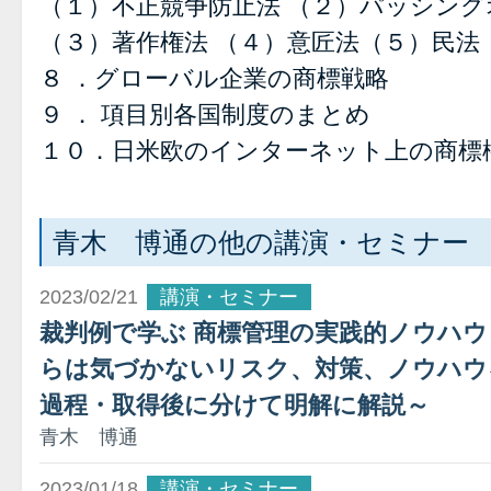
（１）不正競争防止法 （２）パッシング
（３）著作権法 （４）意匠法（５）民法
８ ．グローバル企業の商標戦略
９ ． 項目別各国制度のまとめ
１０．日米欧のインターネット上の商標
青木 博通の他の講演・セミナー
2023/02/21
講演・セミナー
裁判例で学ぶ 商標管理の実践的ノウハウ
らは気づかないリスク、対策、ノウハウ
過程・取得後に分けて明解に解説～
青木 博通
2023/01/18
講演・セミナー