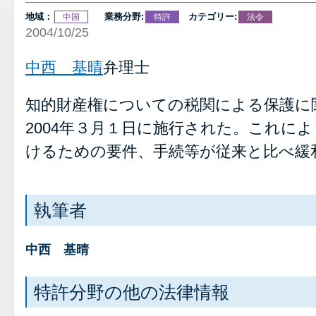
地域：
業務分野:
カテゴリー:
中国
特許
法令
2004/10/25
中西 基晴
弁理士
知的財産権についての税関による保護に
2004年３月１日に施行された。これに
けるための要件、手続等が従来と比べ緩
執筆者
中西 基晴
特許分野の他の法律情報