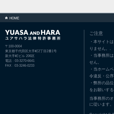
HOME
ご注意
・本サイトは
〒100-0004
りません。.
東京都千代田区大手町2丁目2番1号
・当事務所は
新大手町ビル 206区
電話 : 03-3270-6641
せん。
FAX : 03-3246-0233
・当ホームペ
令違反・公序
・弊所の品位
をお願いする
当事務所のオ
に従います。