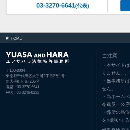
03-3270-6641
(代表)
HOME
ご注意
・本サイトは
〒100-0004
りません。.
東京都千代田区大手町2丁目2番1号
・当事務所は
新大手町ビル 206区
電話 : 03-3270-6641
せん。
FAX : 03-3246-0233
・当ホームペ
令違反・公序
・弊所の品位
をお願いする
当事務所のオ