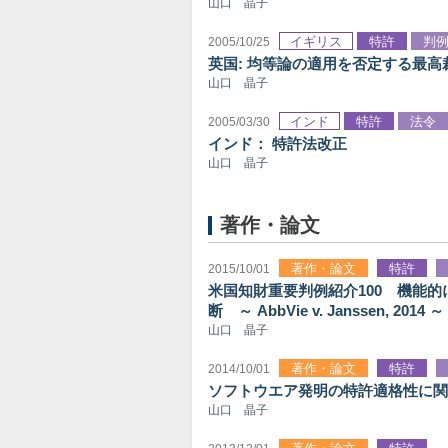
山口 晶子
イギリス
特許
判
2005/10/25
英国: 均等論の適用を否定する最高
山口 晶子
インド
特許
法令
2005/03/30
インド： 特許法改正
山口 晶子
著作・論文
著作・論文
特許
2015/10/01
米国知財重要判例紹介100 機能的に表現され
断 ～ AbbVie v. Janssen, 2014 ～
山口 晶子
著作・論文
特許
2014/10/01
ソフトウエア発明の特許適格性に関す
山口 晶子