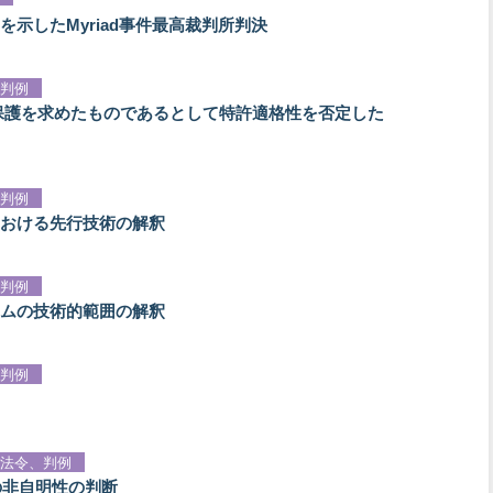
示したMyriad事件最高裁判所判決
判例
保護を求めたものであるとして特許適格性を否定した
判例
おける先行技術の解釈
判例
ムの技術的範囲の解釈
判例
法令、判例
の非自明性の判断