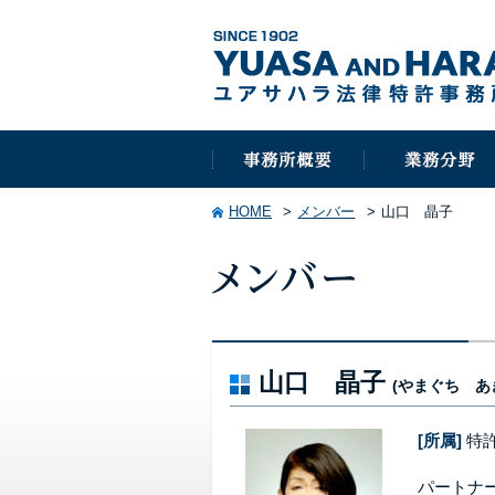
HOME
メンバー
山口 晶子
山口 晶子
(やまぐち あ
[所属]
特
パートナ