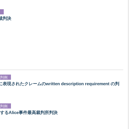
例
裁判決
判例
たクレームのwritten description requirement の判
判例
るAlice事件最高裁判所判決