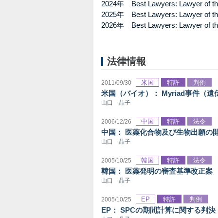
2024年 Best Lawyers: Lawyer of the
2025年 Best Lawyers: Lawyer of the
2026年 Best Lawyers: Lawyer of the
法律情報
米国
特許
判例
2011/09/30
米国（バイオ）： Myriad事件（
山口 晶子
中国
特許
法令
2006/12/26
中国： 医薬化合物及び生物出願の
山口 晶子
韓国
特許
法令
2005/10/25
韓国： 医薬発明の審査基準改正案
山口 晶子
EP
特許
判例
2005/10/25
EP： SPCの期間計算に関する判決