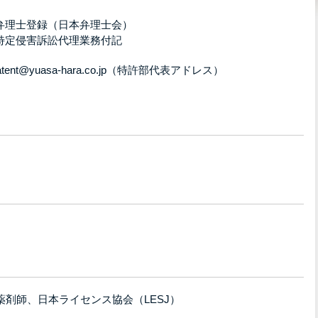
 弁理士登録（日本弁理士会）
 特定侵害訴訟代理業務付記
patent@yuasa-hara.co.jp（特許部代表アドレス）
、薬剤師、日本ライセンス協会（LESJ）