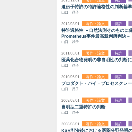
著作・論文
特許
2013/12/01
遺伝子特許の特許適格性の判断基準を
山口 晶子
著作・論文
特許
2012/08/01
特許適格性 －自然法則そのものに
Prometheus事件最高裁判所判決－
山口 晶子
著作・論文
特許
2011/08/01
医薬化合物発明の非自明性の判断に
山口 晶子
著作・論文
特許
2010/06/01
プロダクト・バイ・プロセスクレー
山口 晶子
著作・論文
特許
2009/08/01
自明型二重特許の判断
山口 晶子
著作・論文
特許
2008/08/01
KSR判決後における医薬分野発明