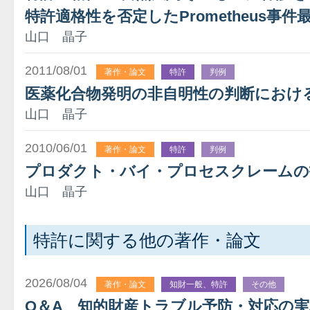
特許適格性を否定したPrometheus事
山口 晶子
2011/08/01
著作・論文
特許
判例
医薬化合物発明の非自明性の判断におけ
山口 晶子
2010/06/01
著作・論文
特許
判例
プロダクト・バイ・プロセスクレームの
山口 晶子
特許に関する他の著作・論文
2026/08/04
著作・論文
知財一般、特許
その他
Q＆A 知的財産トラブル予防・対応の