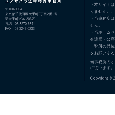
・本サイトは
〒100-0004
りません。.
東京都千代田区大手町2丁目2番1号
・当事務所は
新大手町ビル 206区
電話 : 03-3270-6641
せん。
FAX : 03-3246-0233
・当ホームペ
令違反・公序
・弊所の品位
をお願いする
当事務所のオ
に従います。
Copyright © 