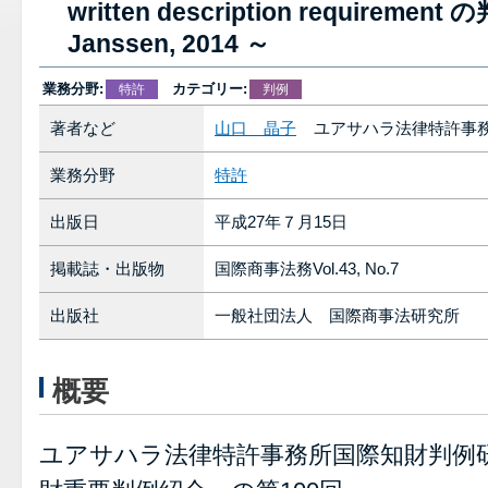
written description requirement
Janssen, 2014 ～
業務分野:
カテゴリー:
特許
判例
著者など
山口 晶子
ユアサハラ法律特許事務
業務分野
特許
出版日
平成27年７月15日
掲載誌・出版物
国際商事法務Vol.43, No.7
出版社
一般社団法人 国際商事法研究所
概要
ユアサハラ法律特許事務所国際知財判例