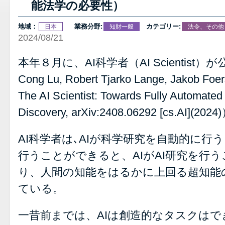
能法学の必要性）
地域：
業務分野:
カテゴリー:
日本
知財一般
法令、その他
2024/08/21
本年８月に、AI科学者（AI Scientist）が
Cong Lu, Robert Tjarko Lange, Jakob Foers
The AI Scientist: Towards Fully Automated
Discovery, arXiv:2408.06292 [cs.AI](202
AI科学者は､AIが科学研究を自動的に行
行うことができると、AIがAI研究を行
り、人間の知能をはるかに上回る超知能
ている。
一昔前までは、AIは創造的なタスクは