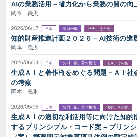
AIの業務活用－省力化から業務の質の向
岡本 義則
2026/06/17
日本
知財一般
法令、その他
知的財産推進計画２０２６ – AI技術の
岡本 義則
2026/06/04
日本
知財一般、著作権法
法令、その他
生成ＡＩと著作権をめぐる問題－ＡＩ社
の考察
岡本 義則
2026/05/08
日本
知財一般、著作権法
法令、その他
生成ＡＩの適切な利活用等に向けた知的
するプリンシプル・コード案 – プリン