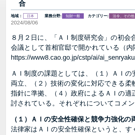
合
地域：
業務分野:
カテゴリー:
日本
知財一般
法令、その他
2024/08/06
８月２日に、「ＡＩ制度研究会」の初会
会議として首相官邸で開かれている（内
https://www8.cao.go.jp/cstp/ai/ai_senrya
ＡＩ制度の課題としては、（１）ＡＩの
両立、（２）技術の変化に対応できる柔
指針に準拠、（４）政府によるＡＩの適
討されている。それぞれについてコメン
（１）ＡＩの安全性確保と競争力強化の
法律家はＡＩの安全性確保というと、す