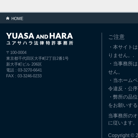
HOME
ご注意
・本サイトは
〒100-0004
りません。.
東京都千代田区大手町2丁目2番1号
・当事務所は
新大手町ビル 206区
電話 : 03-3270-6641
せん。
FAX : 03-3246-0233
・当ホームペ
令違反・公序
・弊所の品位
をお願いする
当事務所のオ
に従います。
Copyright © 