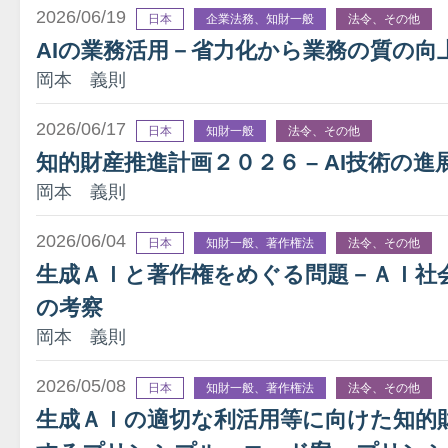
2026/06/19
日本
企業法務、知財一般
法令、その他
AIの業務活用－省力化から業務の質の向
岡本 義則
2026/06/17
日本
知財一般
法令、その他
知的財産推進計画２０２６ – AI技術の
岡本 義則
2026/06/04
日本
知財一般、著作権法
法令、その他
生成ＡＩと著作権をめぐる問題－ＡＩ社
の考察
岡本 義則
2026/05/08
日本
知財一般、著作権法
法令、その他
生成ＡＩの適切な利活用等に向けた知的