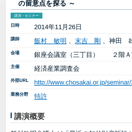
の留意点を探る ～
講演・セミナー
日時
2014年11月26日
講師
飯村 敏明
、
末吉 剛
、神田 
会場
銀座会議室（三丁目） ２階Ａ
主催
経済産業調査会
外部URL
http://www.chosakai.or.jp/semina
業務分野
特許
講演概要