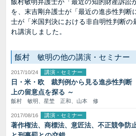
飯村敏明弁護士が「最近の知的財産訴訟
を、末吉剛弁護士が「最近の進歩性判断
士が「米国判決における非自明性判断の
れ講演しました。
飯村 敏明の他の講演・セミナー
2017/10/24
講演・セミナー
日・米・欧 裁判例から見る進歩性判断 
上の留意点を探る ～
飯村 敏明、星埜 正和、山本 修
2017/08/16
講演・セミナー
著作権法、商標法、意匠法、不正競争防
と刑事罰との交錯