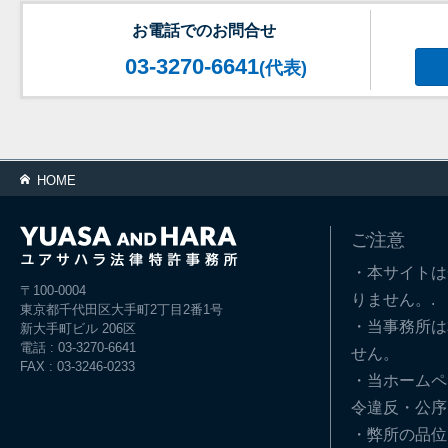
お電話でのお問合せ
03-3270-6641
(代表)
HOME
ご注意
・本サイトは
〒100-0004
りません。.
東京都千代田区大手町2丁目2番1号
・当事務所は
新大手町ビル 206区
電話 : 03-3270-6641
せん。
FAX : 03-3246-0233
・当ホームペ
令違反・公序
・弊所の品位