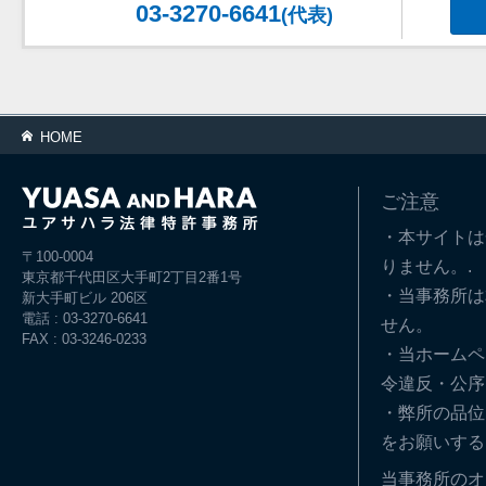
03-3270-6641
(代表)
HOME
ご注意
・本サイトは
〒100-0004
りません。.
東京都千代田区大手町2丁目2番1号
・当事務所は
新大手町ビル 206区
電話 : 03-3270-6641
せん。
FAX : 03-3246-0233
・当ホームペ
令違反・公序
・弊所の品位
をお願いする
当事務所のオ