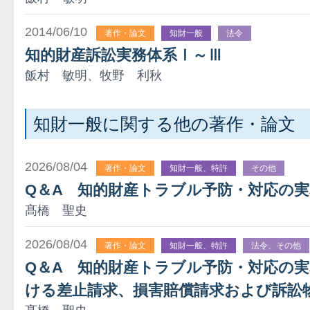
2014/06/10
著作・論文
知財一般
法令
知的財産訴訟実務体系Ⅰ～Ⅲ
飯村 敏明、牧野 利秋
知財一般に関する他の著作・論文
2026/08/04
著作・論文
知財一般、特許
その他
Q＆A 知的財産トラブル予防・対応の
髙橋 聖史
2026/08/04
著作・論文
知財一般、特許
法令、その他
Q＆A 知的財産トラブル予防・対応の
ける差止請求、損害賠償請求および訴訟