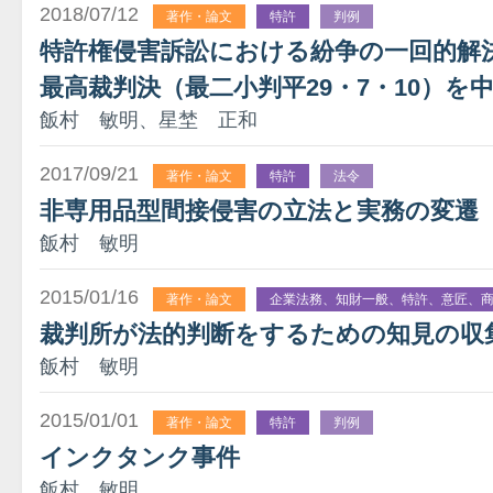
2018/07/12
著作・論文
特許
判例
特許権侵害訴訟における紛争の一回的解
最高裁判決（最二小判平29・7・10）を
飯村 敏明、星埜 正和
2017/09/21
著作・論文
特許
法令
非専用品型間接侵害の立法と実務の変遷
飯村 敏明
2015/01/16
著作・論文
企業法務、知財一般、特許、意匠、
裁判所が法的判断をするための知見の収
飯村 敏明
2015/01/01
著作・論文
特許
判例
インクタンク事件
飯村 敏明