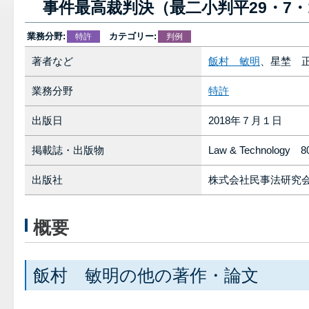
事件最高裁判決（最二小判平29・7・
業務分野:
カテゴリー:
特許
判例
著者など
飯村 敏明
、星埜 
業務分野
特許
出版日
2018年７月１日
掲載誌・出版物
Law & Technology 
出版社
株式会社民事法研究
概要
飯村 敏明の他の著作・論文