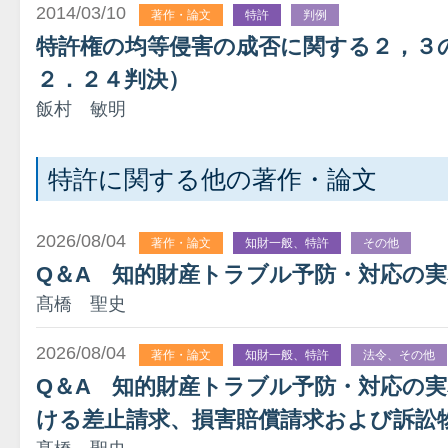
2014/03/10
著作・論文
特許
判例
特許権の均等侵害の成否に関する２，３
２．２４判決）
飯村 敏明
特許に関する他の著作・論文
2026/08/04
著作・論文
知財一般、特許
その他
Q＆A 知的財産トラブル予防・対応の
髙橋 聖史
2026/08/04
著作・論文
知財一般、特許
法令、その他
Q＆A 知的財産トラブル予防・対応の
ける差止請求、損害賠償請求および訴訟