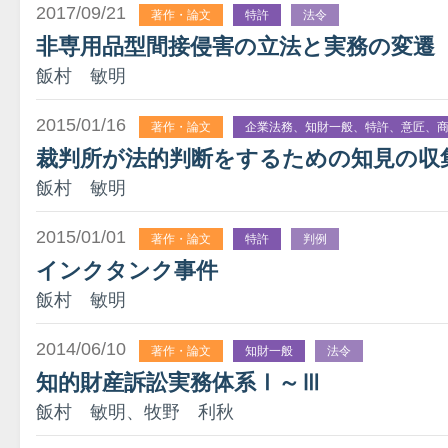
2017/09/21
著作・論文
特許
法令
非専用品型間接侵害の立法と実務の変遷
飯村 敏明
2015/01/16
著作・論文
企業法務、知財一般、特許、意匠、
裁判所が法的判断をするための知見の収
飯村 敏明
2015/01/01
著作・論文
特許
判例
インクタンク事件
飯村 敏明
2014/06/10
著作・論文
知財一般
法令
知的財産訴訟実務体系Ⅰ～Ⅲ
飯村 敏明、牧野 利秋