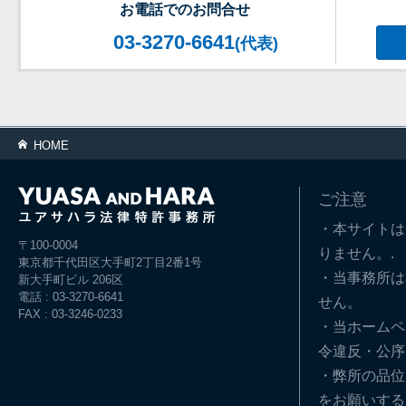
お電話でのお問合せ
03-3270-6641
(代表)
HOME
ご注意
・本サイトは
〒100-0004
りません。.
東京都千代田区大手町2丁目2番1号
・当事務所は
新大手町ビル 206区
電話 : 03-3270-6641
せん。
FAX : 03-3246-0233
・当ホームペ
令違反・公序
・弊所の品位
をお願いする