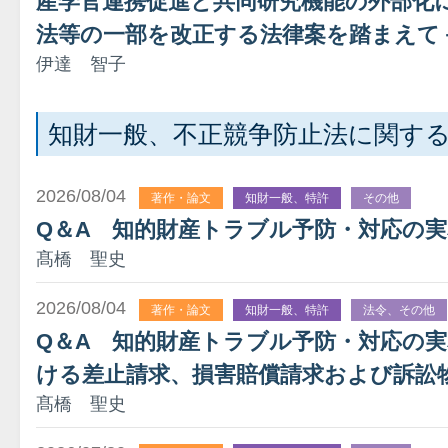
産学官連携促進と共同研究機能の外部化に
法等の一部を改正する法律案を踏まえて
伊達 智子
知財一般、不正競争防止法に関す
2026/08/04
著作・論文
知財一般、特許
その他
Q＆A 知的財産トラブル予防・対応の
髙橋 聖史
2026/08/04
著作・論文
知財一般、特許
法令、その他
Q＆A 知的財産トラブル予防・対応の
ける差止請求、損害賠償請求および訴訟
髙橋 聖史