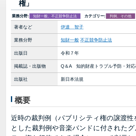
権」
業務分野:
カテゴリー:
知財一般、不正競争防止法
判例、その他
著者など
伊達 智子
業務分野
知財一般
不正競争防止法
出版日
令和７年
掲載誌・出版物
Q＆A 知的財産トラブル予防・対
出版社
新日本法規
概要
近時の裁判例（パブリシティ権の譲渡性
とした裁判例や音楽バンドに付されたグ