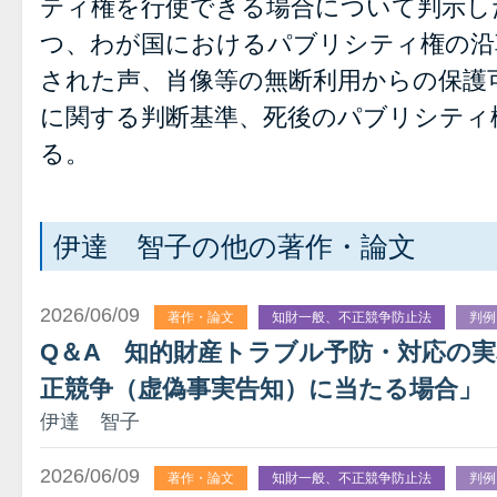
ティ権を行使できる場合について判示し
つ、わが国におけるパブリシティ権の沿
された声、肖像等の無断利用からの保護
に関する判断基準、死後のパブリシティ
る。
伊達 智子の他の著作・論文
2026/06/09
著作・論文
知財一般、不正競争防止法
判例
Q＆A 知的財産トラブル予防・対応の
正競争（虚偽事実告知）に当たる場合」
伊達 智子
2026/06/09
著作・論文
知財一般、不正競争防止法
判例