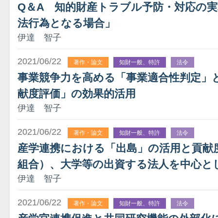
Q＆A 知的財産トラブル予防・対応の
法行為となる場合」
伊達 智子
2021/06/22
著作・論文
知財一般、特許
法令
事業競争力を高める「事業適合性判定」
献度評価」の効果的活用
伊達 智子
2021/06/22
著作・論文
知財一般、特許
法令
産学連携における「出島」の活用と貢献度
組合）、大学等の出資する法人を中心と
伊達 智子
2021/06/22
著作・論文
知財一般、特許
法令