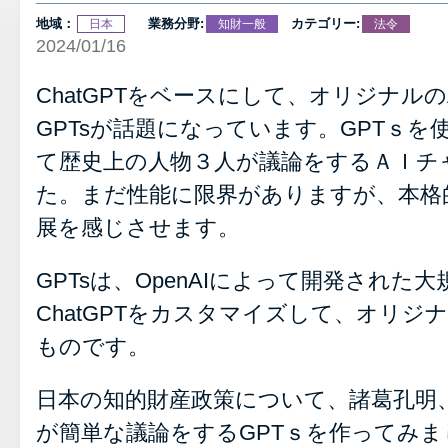
地域：
業務分野:
カテゴリー:
日本
知財一般
法令
2024/01/16
ChatGPTをベースにして、オリジナル
GPTsが話題になっています。GPTｓ
て歴史上の人物３人が議論をするＡＩチ
た。まだ性能に限界がありますが、本格
展を感じさせます。
GPTsは、OpenAIによって開発された
ChatGPTをカスタマイズして、オリジ
ものです。
日本の知的財産政策について、諸葛孔明
が簡単な議論をするGPTｓを作ってみ