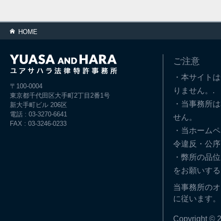
HOME
ご注意
・本サイトは
〒100-0004
りません。.
東京都千代田区大手町2丁目2番1号
・当事務所は
新大手町ビル 206区
電話 : 03-3270-6641
せん。
FAX : 03-3246-0233
・当ホームペ
令違反・公序
・弊所の品位
をお願いする
当事務所のオ
に従います。
Copyright © 