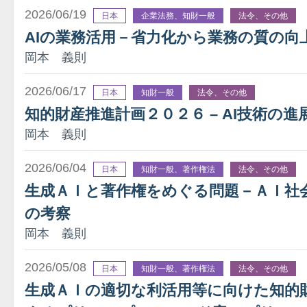
2026/06/19
日本
企業法務、知財一般
法令、その他
AIの業務活用－省力化から業務の質の向
岡本 義則
2026/06/17
日本
知財一般
法令、その他
知的財産推進計画２０２６ – AI技術の
岡本 義則
2026/06/04
日本
知財一般、著作権法
法令、その他
生成ＡＩと著作権をめぐる問題－ＡＩ社
の考察
岡本 義則
2026/05/08
日本
知財一般、著作権法
法令、その他
生成ＡＩの適切な利活用等に向けた知的