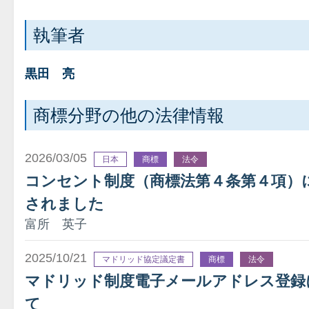
執筆者
黒田 亮
商標分野の他の法律情報
2026/03/05
日本
商標
法令
コンセント制度（商標法第４条第４項）
されました
富所 英子
2025/10/21
マドリッド協定議定書
商標
法令
マドリッド制度電子メールアドレス登録
て