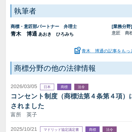
執筆者
商標・意匠部パートナー 弁理士
[業務分野
意匠 商
青木 博通
あおき ひろみち
青木 博通の記事をもっ
商標分野の他の法律情報
2026/03/05
日本
商標
法令
コンセント制度（商標法第４条第４項）
されました
富所 英子
2025/10/21
マドリッド協定議定書
商標
法令