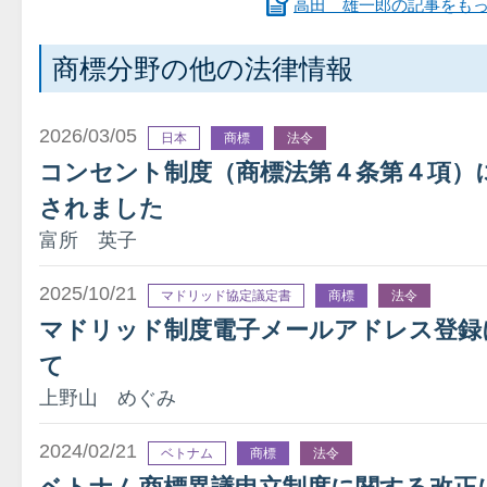
高田 雄一郎の記事をも
商標分野の他の法律情報
2026/03/05
日本
商標
法令
コンセント制度（商標法第４条第４項）
されました
富所 英子
2025/10/21
マドリッド協定議定書
商標
法令
マドリッド制度電子メールアドレス登録
て
上野山 めぐみ
2024/02/21
ベトナム
商標
法令