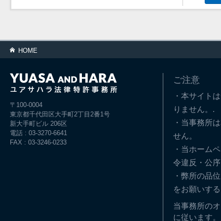
HOME
ご注意
・本サイトは
〒100-0004
りません。.
東京都千代田区大手町2丁目2番1号
・当事務所は
新大手町ビル 206区
電話 : 03-3270-6641
せん。
FAX : 03-3246-0233
・当ホームペ
令違反・公序
・弊所の品位
をお願いする
当事務所のオ
に従います。