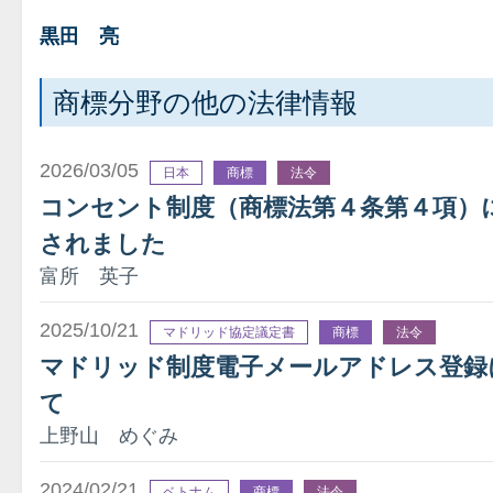
黒田 亮
商標分野の他の法律情報
2026/03/05
日本
商標
法令
コンセント制度（商標法第４条第４項）
されました
富所 英子
2025/10/21
マドリッド協定議定書
商標
法令
マドリッド制度電子メールアドレス登録
て
上野山 めぐみ
2024/02/21
ベトナム
商標
法令