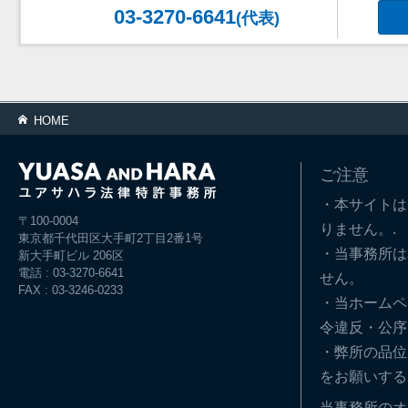
03-3270-6641
(代表)
HOME
ご注意
・本サイトは
〒100-0004
りません。.
東京都千代田区大手町2丁目2番1号
・当事務所は
新大手町ビル 206区
電話 : 03-3270-6641
せん。
FAX : 03-3246-0233
・当ホームペ
令違反・公序
・弊所の品位
をお願いする
当事務所のオ