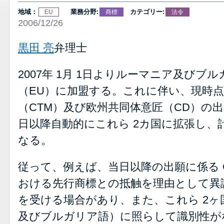
地域：
業務分野:
カテゴリー:
EU
商標
法令
2006/12/26
黒田 亮
弁理士
2007年 1月 1日よりルーマニア及び
（EU）に加盟する。これに伴い、現時
（CTM）及び欧州共同体意匠（CD）の
日以降自動的にこれら 2カ国に拡張し、計
なる。
従って、例えば、当日以降の出願に係る C
おける先行商標との抵触を理由として異
を受ける場合があり、また、これら 2
及びブルガリア語）に照らして識別性が