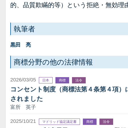
的、品質欺瞞的等）という拒絶・無効理
執筆者
黒田 亮
商標分野の他の法律情報
2026/03/05
日本
商標
法令
コンセント制度（商標法第４条第４項）
されました
富所 英子
2025/10/21
マドリッド協定議定書
商標
法令