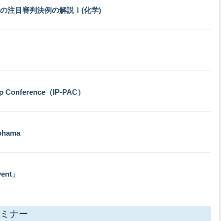
の注目審判決例の解説Ⅰ(化学)
ip Conference（IP-PAC）
kohama
Event」
ミナー