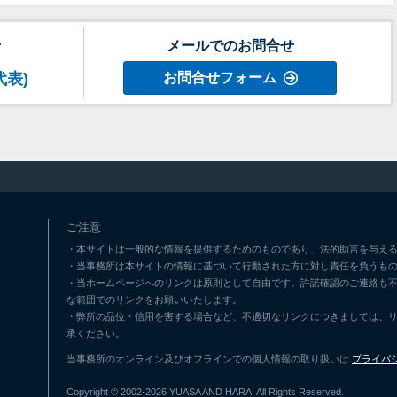
せ
メールでのお問合せ
代表)
お問合せフォーム
ご注意
・本サイトは一般的な情報を提供するためのものであり、法的助言を与える
・当事務所は本サイトの情報に基づいて行動された方に対し責任を負うも
・当ホームページへのリンクは原則として自由です。許諾確認のご連絡も
な範囲でのリンクをお願いいたします。
・弊所の品位・信用を害する場合など、不適切なリンクにつきましては、
承ください。
当事務所のオンライン及びオフラインでの個人情報の取り扱いは
プライバ
Copyright © 2002-2026 YUASA AND HARA. All Rights Reserved.