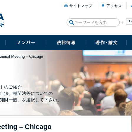
サイトマップ
アクセス
nnual Meeting – Chicago
トのご紹介
止法、種苗法等についての
知財一般」を選択して下さい。
eting – Chicago