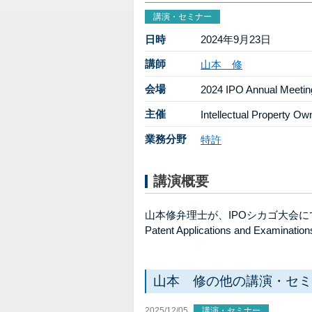
講演・セミナー
日時
2024年9月23日
講師
山本 修
会場
2024 IPO Annual Meetin
主催
Intellectual Property Ow
業務分野
特許
講演概要
山本修弁理士が、IPOシカゴ大会にて、日本
Patent Applications and Ex
山本 修の他の講演・セミ
2025/12/05
講演・セミナー