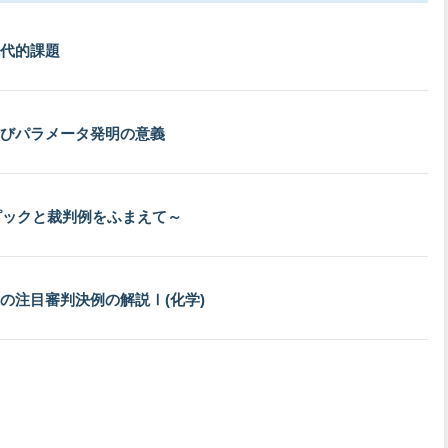
代的課題
びパラメータ発明の意義
ピックと裁判例をふまえて～
の注目審判決例の解説Ⅰ(化学)