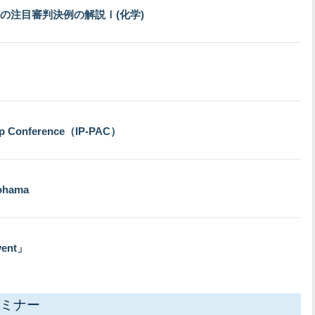
の注目審判決例の解説Ⅰ(化学)
ip Conference（IP-PAC）
kohama
Event」
ミナー