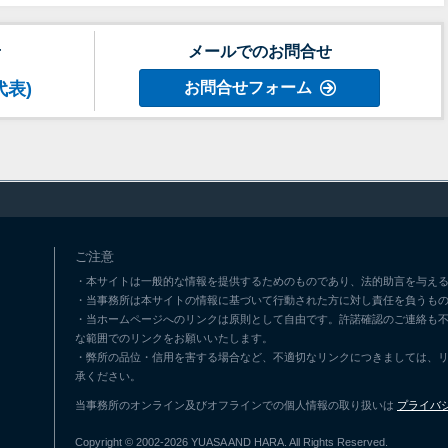
せ
メールでのお問合せ
代表)
お問合せフォーム
ご注意
・本サイトは一般的な情報を提供するためのものであり、法的助言を与える
・当事務所は本サイトの情報に基づいて行動された方に対し責任を負うも
・当ホームページへのリンクは原則として自由です。許諾確認のご連絡も
な範囲でのリンクをお願いいたします。
・弊所の品位・信用を害する場合など、不適切なリンクにつきましては、
承ください。
当事務所のオンライン及びオフラインでの個人情報の取り扱いは
プライバ
Copyright © 2002-2026 YUASA AND HARA. All Rights Reserved.