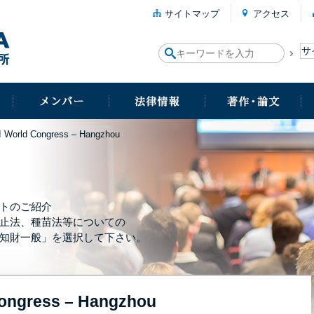
サイトマップ
アクセス
I World Congress – Hangzhou
トのご紹介
止法、種苗法等についての
知財一般」を選択して下さい。
Congress – Hangzhou