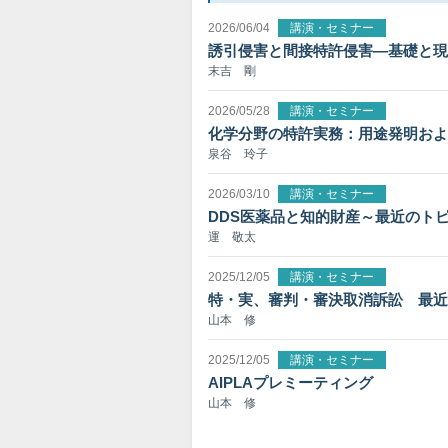
2026/06/04
講演・セミナー
誘引侵害と間接特許侵害―基礎と現
末吉 剛
2026/05/28
講演・セミナー
化学分野の特許実務：用途発明およ
泉谷 玲子
2026/03/10
講演・セミナー
DDS医薬品と知的財産～最近のト
運 敬太
2025/12/05
講演・セミナー
特・実、審判・審決取消訴訟 最近
山本 修
2025/12/05
講演・セミナー
AIPLAプレミーティング
山本 修