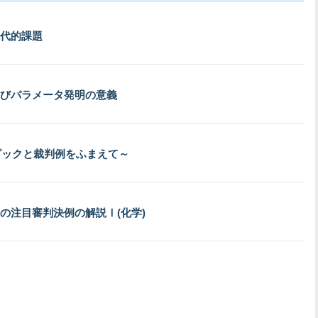
代的課題
びパラメータ発明の意義
ピックと裁判例をふまえて～
の注目審判決例の解説Ⅰ(化学)