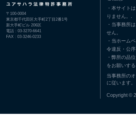
・本サイトは
〒100-0004
りません。.
東京都千代田区大手町2丁目2番1号
・当事務所は
新大手町ビル 206区
電話 : 03-3270-6641
せん。
FAX : 03-3246-0233
・当ホームペ
令違反・公序
・弊所の品位
をお願いする
当事務所のオ
に従います。
Copyright © 