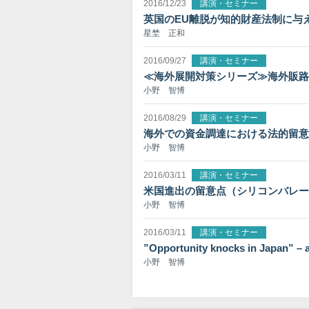
2016/12/23
講演・セミナー
英国のEU離脱が知的財産法制に与
星埜 正和
2016/09/27
講演・セミナー
≪海外展開対策シリーズ≫海外販路
小野 智博
2016/08/29
講演・セミナー
海外での資金調達における法的留意
小野 智博
2016/03/11
講演・セミナー
米国進出の留意点（シリコンバレー
小野 智博
2016/03/11
講演・セミナー
”Opportunity knocks in Japan” – 
小野 智博