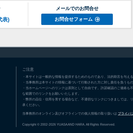
せ
メールでのお問合せ
代表)
お問合せフォーム
ご注意
・本サイトは一般的な情報を提供するためのものであり、法的助言を与える
・当事務所は本サイトの情報に基づいて行動された方に対し責任を負うも
・当ホームページへのリンクは原則として自由です。許諾確認のご連絡も
な範囲でのリンクをお願いいたします。
・弊所の品位・信用を害する場合など、不適切なリンクにつきましては、
承ください。
当事務所のオンライン及びオフラインでの個人情報の取り扱いは
プライバ
Copyright © 2002-2026 YUASA AND HARA. All Rights Reserved.