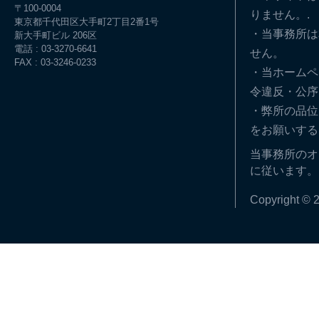
〒100-0004
りません。.
東京都千代田区大手町2丁目2番1号
・当事務所は
新大手町ビル 206区
電話 : 03-3270-6641
せん。
FAX : 03-3246-0233
・当ホームペ
令違反・公序
・弊所の品位
をお願いする
当事務所のオ
に従います。
Copyright © 