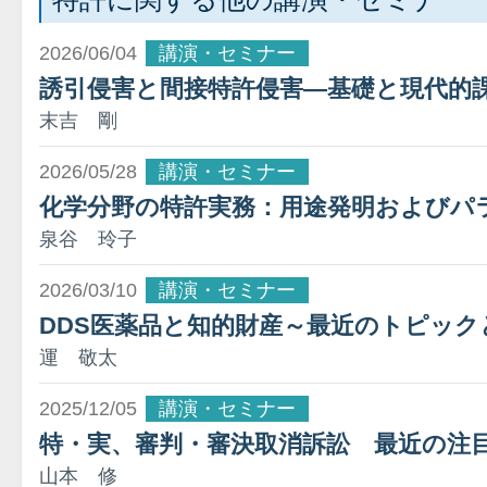
2026/06/04
講演・セミナー
誘引侵害と間接特許侵害―基礎と現代的
末吉 剛
2026/05/28
講演・セミナー
化学分野の特許実務：用途発明およびパ
泉谷 玲子
2026/03/10
講演・セミナー
DDS医薬品と知的財産～最近のトピッ
運 敬太
2025/12/05
講演・セミナー
特・実、審判・審決取消訴訟 最近の注目
山本 修