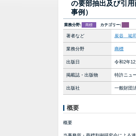
の要部抽出及び引用
事例）
業務分野:
カテゴリー:
商標
著者など
炭谷 祐
業務分野
商標
出版日
令和2年12
掲載誌・出版物
特許ニュース
出版社
一般財団
概要
概要
当事務所・商標判例研究会による連