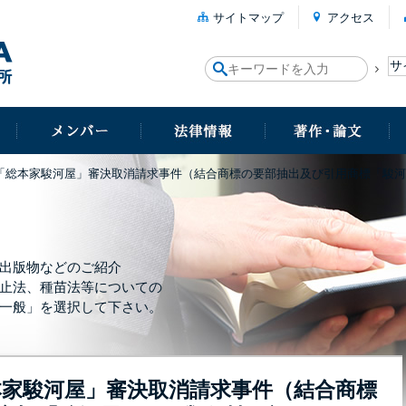
サイトマップ
アクセス
 「総本家駿河屋」審決取消請求事件（結合商標の要部抽出及び引用商標「駿
出版物などのご紹介
止法、種苗法等についての
一般」を選択して下さい。
総本家駿河屋」審決取消請求事件（結合商標