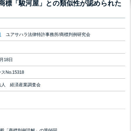
商標「駿河屋」との類似性が認められた
司
ユアサハラ法律特許事務所/商標判例研究会
月18日
No.15318
法人 経済産業調査会
載「商標判例読解」の第66回