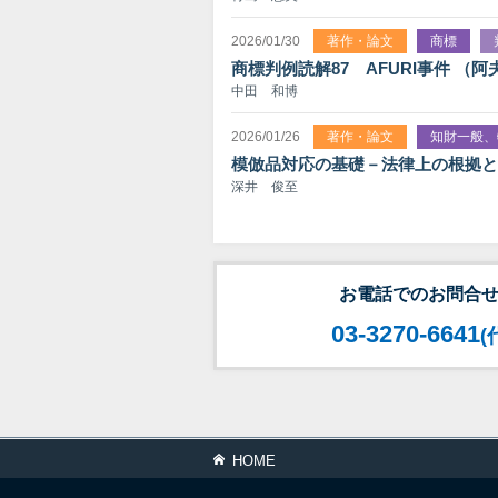
2026/01/30
著作・論文
商標
商標判例読解87 AFURI事件 （
中田 和博
2026/01/26
著作・論文
知財一般、
模倣品対応の基礎－法律上の根拠と
深井 俊至
お電話でのお問合
03-3270-6641
(
HOME