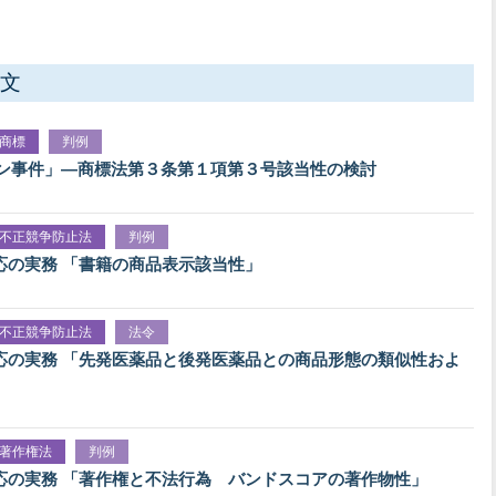
文
商標
判例
ンタン事件」―商標法第３条第１項第３号該当性の検討
不正競争防止法
判例
応の実務 「書籍の商品表示該当性」
不正競争防止法
法令
応の実務 「先発医薬品と後発医薬品との商品形態の類似性およ
著作権法
判例
応の実務 「著作権と不法行為 バンドスコアの著作物性」