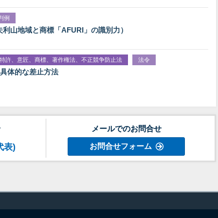
判例
阿夫利山地域と商標「AFURI」の識別力）
特許、意匠、商標、著作権法、不正競争防止法
法令
具体的な差止方法
せ
メールでのお問合せ
代表)
お問合せフォーム