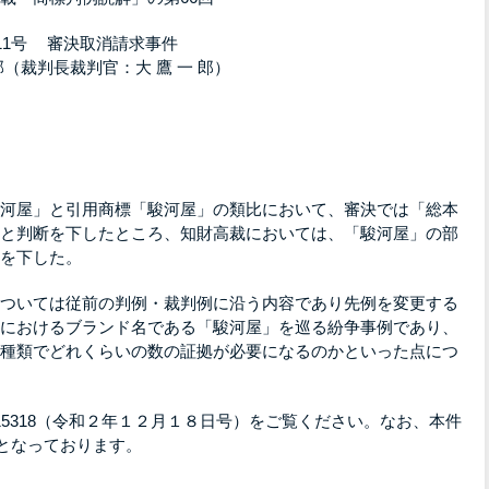
11号 審決取消請求事件
（裁判長裁判官：大 鷹 一 郎）
河屋」と引用商標「駿河屋」の類比において、審決では「総本
と判断を下したところ、知財高裁においては、「駿河屋」の部
を下した。
ついては従前の判例・裁判例に沿う内容であり先例を変更する
におけるブランド名である「駿河屋」を巡る紛争事例であり、
種類でどれくらいの数の証拠が必要になるのかといった点につ
15318（令和２年１２月１８日号）をご覧ください。なお、本件
理となっております。