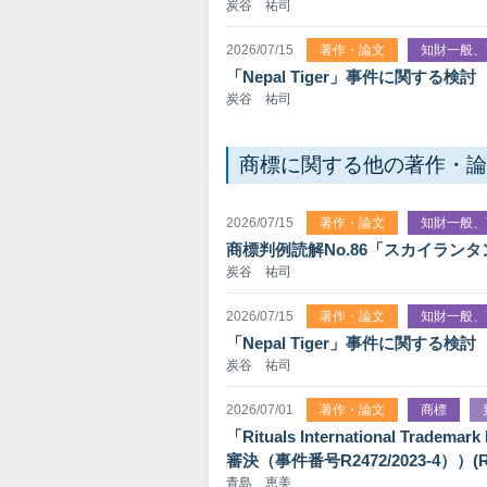
炭谷 祐司
2026/07/15
著作・論文
知財一般、
「Nepal Tiger」事件に関する検討
炭谷 祐司
商標に関する他の著作・論
2026/07/15
著作・論文
知財一般、
商標判例読解No.86「スカイラ
炭谷 祐司
2026/07/15
著作・論文
知財一般、
「Nepal Tiger」事件に関する検討
炭谷 祐司
2026/07/01
著作・論文
商標
「Rituals International Trad
審決（事件番号R2472/2023-4））(Ri
青島 恵美