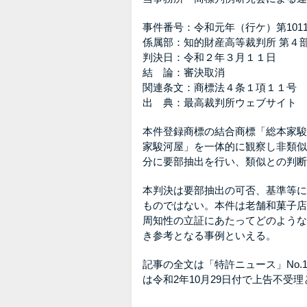
事件番号：令和元年（行ケ）第101
係属部：知的財産高等裁判所 第４部
判決日：令和２年３月１１日
結 論：審決取消
関連条文：商標法４条１項１１号
出 典：最高裁判所ウェブサイト
本件登録商標の結合商標「総本家駿
家駿河屋」を一体的に観察し非類似
分に要部抽出を行い、類似との判断
本判決は要部抽出の可否、基準等に
ものではない。本件は老舗和菓子店
周知性の立証にあたってどのような
き参考となる事例といえる。
記事の全文は「特許ニュース」No.
は令和2年10月29日付で上告不受