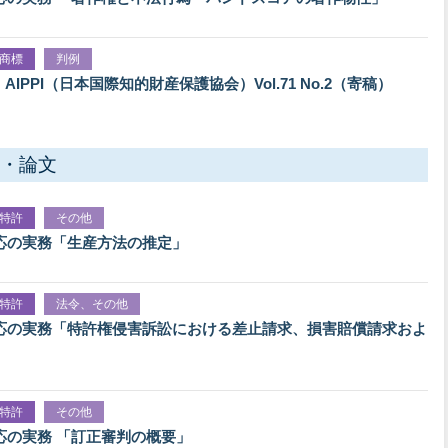
商標
判例
 AIPPI（日本国際知的財産保護協会）Vol.71 No.2（寄稿）
・論文
特許
その他
応の実務「生産方法の推定」
特許
法令、その他
応の実務「特許権侵害訴訟における差止請求、損害賠償請求およ
特許
その他
応の実務 「訂正審判の概要」