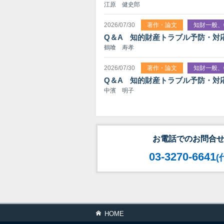
江原 健史郎
2026/07/30
著作・論文
知財一般、
Q＆A 知的財産トラブル予防・対
鶴喰 寿孝
2026/07/30
著作・論文
知財一般、
Q＆A 知的財産トラブル予防・対
中濱 明子
お電話でのお問合
03-3270-6641
(
HOME