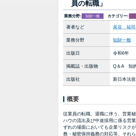
員の転職」
業務分野:
カテゴリー:
知財一般
著者など
炭谷 祐司
業務分野
知財一般
出版日
令和6年
掲載誌・出版物
Q＆A 知
出版社
新日本法規
概要
従業員の転職、退職に伴う、営業秘
ハウの流出及び中途採用に係る営業
ずれの場面においても企業リスクが
務・秘密保持義務の対応等、それら