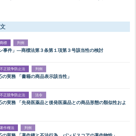
文
商標
判例
ンタン事件」―商標法第３条第１項第３号該当性の検討
不正競争防止法
判例
応の実務 「書籍の商品表示該当性」
不正競争防止法
法令
応の実務 「先発医薬品と後発医薬品との商品形態の類似性およ
著作権法
判例
応の実務 「著作権と不法行為 バンドスコアの著作物性」