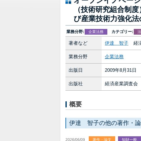
オープンイノベーシ
（技術研究組合制度
び産業技術力強化法
業務分野:
カテゴリー:
企業法務
著者など
伊達 智子
経済
業務分野
企業法務
出版日
2009年8月31日
出版社
経済産業調査会
概要
伊達 智子の他の著作・論
2026/06/09
著作・論文
知財一般、