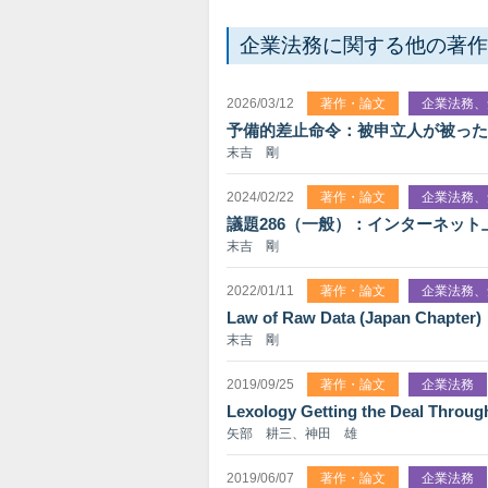
企業法務に関する他の著作
2026/03/12
著作・論文
企業法務、
予備的差止命令：被申立人が被った
末吉 剛
2024/02/22
著作・論文
企業法務、
議題286（一般）：インターネッ
末吉 剛
2022/01/11
著作・論文
企業法務、
Law of Raw Data (Japan Chapter)
末吉 剛
2019/09/25
著作・論文
企業法務
Lexology Getting the Deal Throug
矢部 耕三、神田 雄
2019/06/07
著作・論文
企業法務