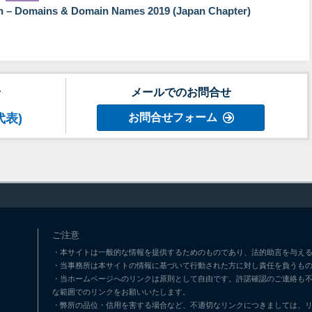
gh – Domains & Domain Names 2019 (Japan Chapter)
せ
メールでのお問合せ
代表)
お問合せフォーム
ご注意
・本サイトは一般的な情報を提供するためのものであり、法的助言を与える
・当事務所は本サイトの情報に基づいて行動された方に対し責任を負うも
・当ホームページへのリンクは原則として自由です。許諾確認のご連絡も
な範囲でのリンクをお願いいたします。
・弊所の品位・信用を害する場合など、不適切なリンクにつきましては、