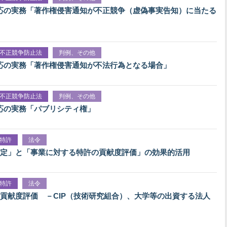
応の実務「著作権侵害通知が不正競争（虚偽事実告知）に当たる
不正競争防止法
判例、その他
応の実務「著作権侵害通知が不法行為となる場合」
不正競争防止法
判例、その他
応の実務「パブリシティ権」
特許
法令
定」と「事業に対する特許の貢献度評価」の効果的活用
特許
法令
貢献度評価 －CIP（技術研究組合）、大学等の出資する法人