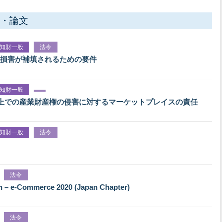
・論文
知財一般
法令
損害が補填されるための要件
知財一般
ト上での産業財産権の侵害に対するマーケットプレイスの責任
知財一般
法令
法令
h – e-Commerce 2020 (Japan Chapter)
法令