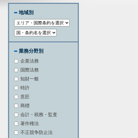
地域別
業務分野別
企業法務
国際法務
知財一般
特許
意匠
商標
会計・税務・監査
著作権法
不正競争防止法