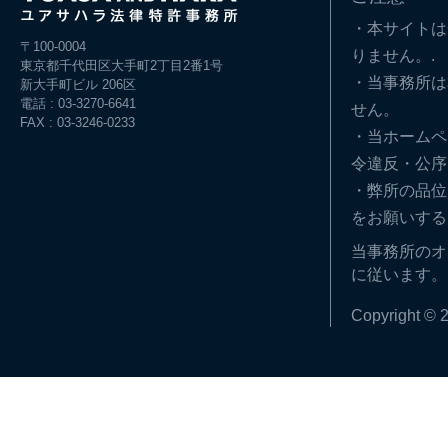
・本サイトは
〒100-0004
りません。.
東京都千代田区大手町2丁目2番1号
・当事務所は
新大手町ビル 206区
電話 : 03-3270-6641
せん。
FAX : 03-3246-0233
・当ホームペ
令違反・公序
・弊所の品位
をお願いする
当事務所のオ
に従います。
Copyright © 