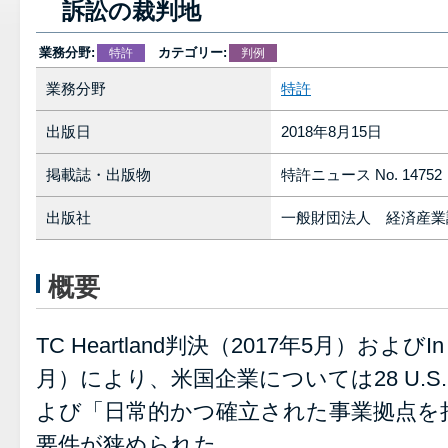
訴訟の裁判地
業務分野:
カテゴリー:
特許
判例
業務分野
特許
出版日
2018年8月15日
掲載誌・出版物
特許ニュース No. 14752
出版社
一般財団法人 経済産業
概要
TC Heartland判決（2017年5月）およびIn 
月）により、米国企業については28 U.S.C
よび「日常的かつ確立された事業拠点を
要件が狭められた。