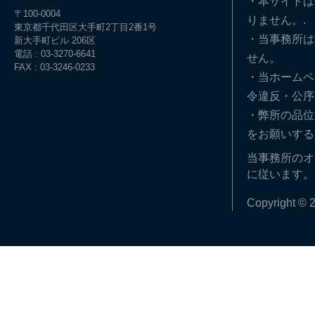
・本サイトは
〒100-0004
りません。.
東京都千代田区大手町2丁目2番1号
・当事務所は
新大手町ビル 206区
電話 : 03-3270-6641
せん。
FAX : 03-3246-0233
・当ホームペ
令違反・公序
・弊所の品位
をお願いする
当事務所のオ
に従います。
Copyright © 