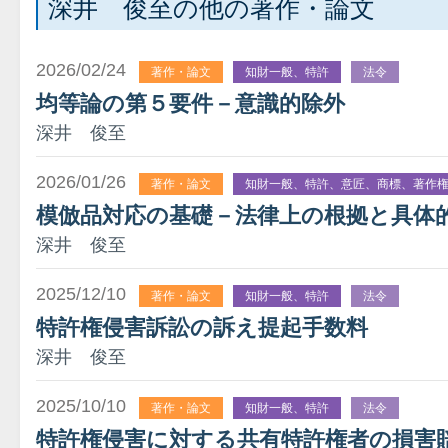
深井 俊至の他の著作・論文
2026/02/24
著作・論文
知財一般、特許
法令
均等論の第５要件－意識的除外
深井 俊至
2026/01/26
著作・論文
知財一般、特許、意匠、商標、著作
模倣品対応の基礎－法律上の根拠と具体
深井 俊至
2025/12/10
著作・論文
知財一般、特許
法令
特許権侵害訴訟の訴え提起手数料
深井 俊至
2025/10/10
著作・論文
知財一般、特許
法令
特許権侵害に対する共有特許権者の損害