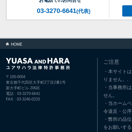
お電話でのお問合せ
03-3270-6641
(代表)
HOME
ご注意
・本サイトは
〒100-0004
りません。.
東京都千代田区大手町2丁目2番1号
・当事務所は
新大手町ビル 206区
電話 : 03-3270-6641
せん。
FAX : 03-3246-0233
・当ホームペ
令違反・公序
・弊所の品位
をお願いする