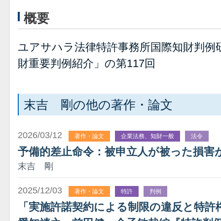
概要
ユアサハラ法律特許事務所国際知財判例
財重要判例紹介」の第117回
末吉 剛の他の著作・論文
2026/03/12
著作・論文
企業法務、知財一般
法令
予備的差止命令：被申立人が被った損害
末吉 剛
2025/12/03
著作・論文
特許
判例
「実施許諾契約による制限の違反と特許