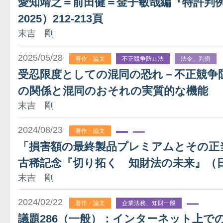
愛知靖之＝前田健＝金子敏哉編『特許判
2025）212-213頁
末吉 剛
2025/05/28
著作・論文
不正競争防止法
法令、判例
受忍限度としての混同の恐れ－不正競争防
の関係と混同のおそれの実質的な機能
末吉 剛
2024/08/23
著作・論文
「損害額の最終製品プレミアムとその正
古稀記念『切り拓く 知財法の未来』（日
末吉 剛
2024/02/22
著作・論文
企業法務、知財一般
議題286（一般）：インターネット上で