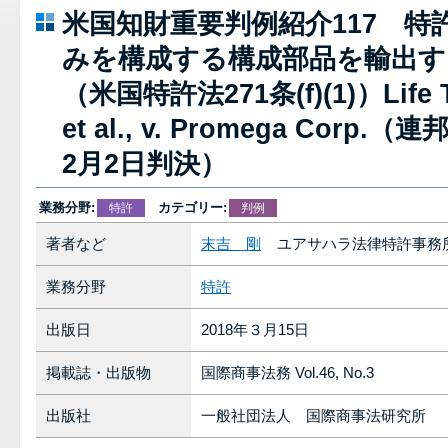
米国知財重要判例紹介117 特
みを構成する構成部品を輸出す
（米国特許法271条(f)(1)）Life Te
et al., v. Promega Corp
2月2日判決）
業務分野:
カテゴリー:
特許
判例
著者など
末吉 剛
ユアサハラ法律特許事務
業務分野
特許
出版日
2018年３月15日
掲載誌・出版物
国際商事法務 Vol.46, No.3
出版社
一般社団法人 国際商事法研究所