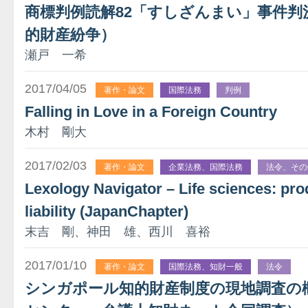
商標判例読解82「すしざんまい」事件判
的財産紛争）
瀬戸 一希
2017/04/05
著作・論文
国際法務
判例
Falling in Love in a Foreign Country
木村 剛大
2017/02/03
著作・論文
企業法務、国際法務
法令、その
Lexology Navigator – Life sciences: pro
liability (JapanChapter)
末吉 剛、神田 雄、西川 喜裕
2017/01/10
著作・論文
国際法務、知財一般
法令
シンガポール知的財産制度の現地調査の