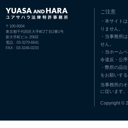
ご注意
・本サイトは
〒100-0004
りません。.
東京都千代田区大手町2丁目2番1号
・当事務所は
新大手町ビル 206区
電話 : 03-3270-6641
せん。
FAX : 03-3246-0233
・当ホームペ
令違反・公序
・弊所の品位
をお願いする
当事務所のオ
に従います。
Copyright © 