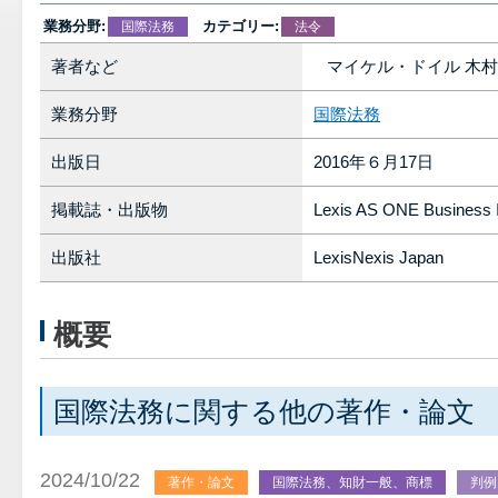
業務分野:
カテゴリー:
国際法務
法令
著者など
マイケル・ドイル 木村
業務分野
国際法務
出版日
2016年６月17日
掲載誌・出版物
Lexis AS ONE Business 
出版社
LexisNexis Japan
概要
国際法務に関する他の著作・論文
2024/10/22
著作・論文
国際法務、知財一般、商標
判例