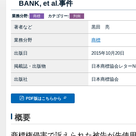
BANK, et al.事件
業務分野:
カテゴリー:
商標
判例
著者など
黒田 亮
業務分野
商標
出版日
2015年10月20日
掲載誌・出版物
日本商標協会レターNo.
出版社
日本商標協会
PDF版はこちらから
概要
商標権侵害で訴えられた被告が先使