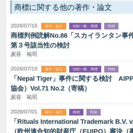
商標に関する他の著作・論文
2026/07/15
著作・論文
知財一般、商標
判例
商標判例読解No.86「スカイランタン
第３号該当性の検討
炭谷 祐司
2026/07/15
著作・論文
知財一般、商標
判例
「Nepal Tiger」事件に関する検討 A
協会）Vol.71 No.2（寄稿）
炭谷 祐司
2026/07/01
著作・論文
商標
判例
「Rituals International Trademark B.V.
（欧州連合知的財産庁（EUIPO）審決（事件番