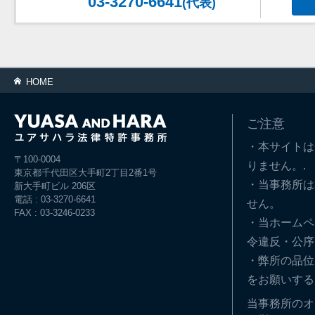
03-3270-6641
(代表)
HOME
ご注意
・本サイトは
〒100-0004
りません。.
東京都千代田区大手町2丁目2番1号
・当事務所は
新大手町ビル 206区
電話 : 03-3270-6641
せん。
FAX : 03-3246-0233
・当ホームペ
令違反・公序
・弊所の品位
をお願いする
当事務所のオ