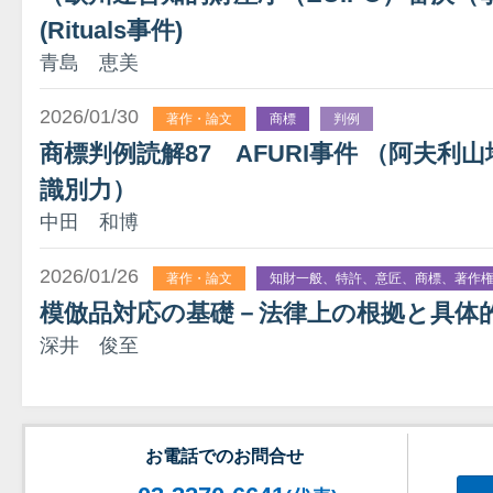
(Rituals事件)
青島 恵美
2026/01/30
著作・論文
商標
判例
商標判例読解87 AFURI事件 （阿夫利山
識別力）
中田 和博
2026/01/26
著作・論文
知財一般、特許、意匠、商標、著作
模倣品対応の基礎－法律上の根拠と具体
深井 俊至
お電話でのお問合せ