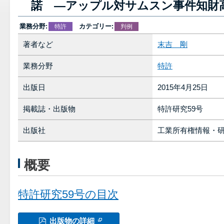
諾 ―アップル対サムスン事件知財
業務分野:
カテゴリー:
特許
判例
著者など
末吉 剛
業務分野
特許
出版日
2015年4月25日
掲載誌・出版物
特許研究59号
出版社
工業所有権情報・
概要
特許研究59号の目次
出版物の詳細