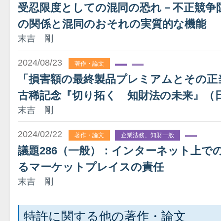
受忍限度としての混同の恐れ－不正競争防
の関係と混同のおそれの実質的な機能
末吉 剛
2024/08/23
著作・論文
「損害額の最終製品プレミアムとその正
古稀記念『切り拓く 知財法の未来』（日
末吉 剛
2024/02/22
著作・論文
企業法務、知財一般
議題286（一般）：インターネット上で
るマーケットプレイスの責任
末吉 剛
特許に関する他の著作・論文