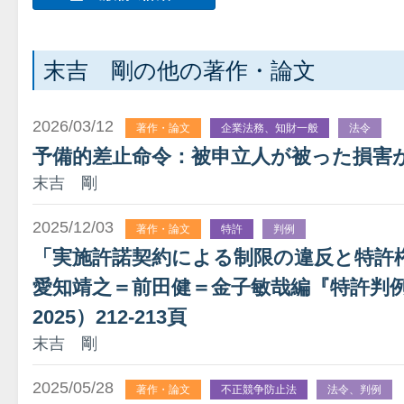
末吉 剛の他の著作・論文
2026/03/12
著作・論文
企業法務、知財一般
法令
予備的差止命令：被申立人が被った損害
末吉 剛
2025/12/03
著作・論文
特許
判例
「実施許諾契約による制限の違反と特許
愛知靖之＝前田健＝金子敏哉編『特許判
2025）212-213頁
末吉 剛
2025/05/28
著作・論文
不正競争防止法
法令、判例