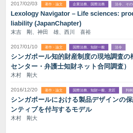
2017/02/03
著作・論文
企業法務、国際法務
法令、その
Lexology Navigator – Life sciences: pro
liability (JapanChapter)
末吉 剛、神田 雄、西川 喜裕
2017/01/10
著作・論文
国際法務、知財一般
法令
シンガポール知的財産制度の現地調査の
センター・弁護士知財ネット合同調査）
木村 剛大
2016/12/20
著作・論文
国際法務、知財一般、意匠
判例
シンガポールにおける製品デザインの保
ンティブを付与するモデル
木村 剛大