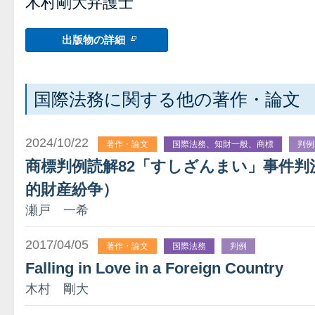
木村剛大弁護士
出版物の詳細
国際法務に関する他の著作・論文
2024/10/22
著作・論文
国際法務、知財一般、商標
判例
商標判例読解82「すしざんまい」事件判
的財産紛争）
瀬戸 一希
2017/04/05
著作・論文
国際法務
判例
Falling in Love in a Foreign Country
木村 剛大