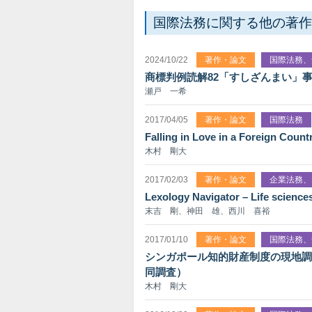
国際法務に関する他の著作
2024/10/22
著作・論文
国際法務、
商標判例読解82「すしざんまい」
瀬戸 一希
2017/04/05
著作・論文
国際法務
Falling in Love in a Foreign Count
木村 剛大
2017/02/03
著作・論文
企業法務、
Lexology Navigator – Life sciences
末吉 剛、神田 雄、西川 喜裕
2017/01/10
著作・論文
国際法務、
シンガポール知的財産制度の現地調
同調査）
木村 剛大