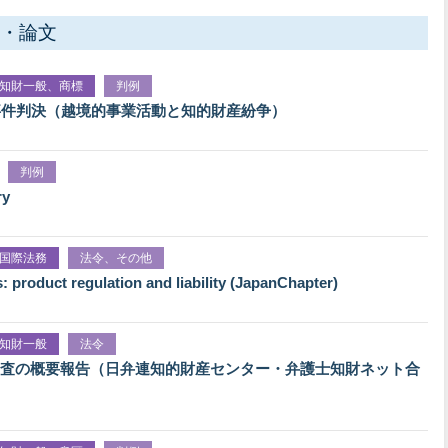
・論文
知財一般、商標
判例
事件判決（越境的事業活動と知的財産紛争）
判例
ry
国際法務
法令、その他
: product regulation and liability (JapanChapter)
知財一般
法令
査の概要報告（日弁連知的財産センター・弁護士知財ネット合