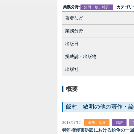
業務分野:
カテゴリー
知財一般、特許
著者など
業務分野
出版日
掲載誌・出版物
出版社
概要
飯村 敏明の他の著作・論
2018/07/12
著作・論文
特許
特許権侵害訴訟における紛争の一回