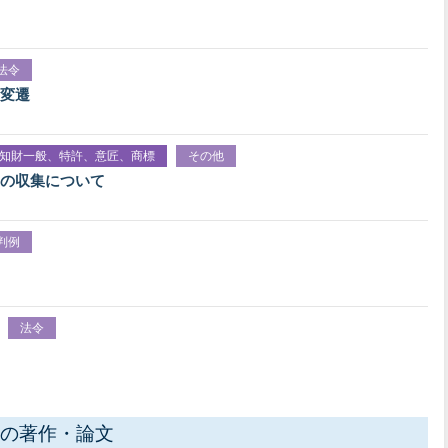
法令
変遷
知財一般、特許、意匠、商標
その他
の収集について
判例
法令
の著作・論文