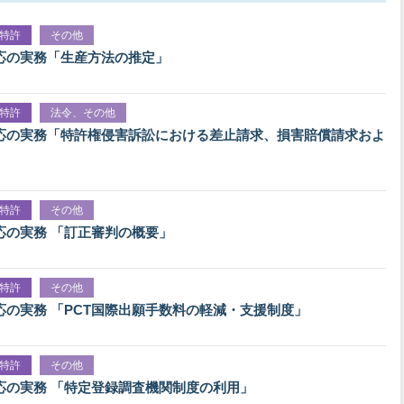
特許
その他
応の実務「生産方法の推定」
特許
法令、その他
応の実務「特許権侵害訴訟における差止請求、損害賠償請求およ
特許
その他
応の実務 「訂正審判の概要」
特許
その他
応の実務 「PCT国際出願手数料の軽減・支援制度」
特許
その他
応の実務 「特定登録調査機関制度の利用」