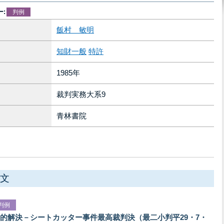
:
判例
飯村 敏明
知財一般
特許
1985年
裁判実務大系9
青林書院
文
判例
的解決－シートカッター事件最高裁判決（最二小判平29・7・