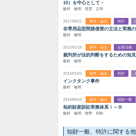
10）を中心として－
飯村 敏明、星埜 正和
2017/09/21
著作・論文
特許
非専用品型間接侵害の立法と実務の
飯村 敏明
2015/01/16
著作・論文
企業法務、
裁判所が法的判断をするための知見
飯村 敏明
2015/01/01
著作・論文
特許
インクタンク事件
飯村 敏明
2014/06/10
著作・論文
知財一般
知的財産訴訟実務体系Ⅰ～Ⅲ
飯村 敏明、牧野 利秋
知財一般、特許に関する他