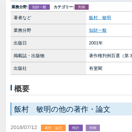
業務分野:
カテゴリー:
知財一般
判例
著者など
飯村 敏明
業務分野
知財一般
出版日
2001年
掲載誌・出版物
著作権判例百選（第
出版社
有斐閣
概要
飯村 敏明の他の著作・論文
2018/07/12
著作・論文
特許
判例