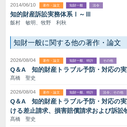
2014/06/10
著作・論文
知財一般
法令
知的財産訴訟実務体系Ⅰ～Ⅲ
飯村 敏明、牧野 利秋
知財一般に関する他の著作・論文
2026/08/04
著作・論文
知財一般、特許
その他
Q＆A 知的財産トラブル予防・対応の
髙橋 聖史
2026/08/04
著作・論文
知財一般、特許
法令、その他
Q＆A 知的財産トラブル予防・対応の
ける差止請求、損害賠償請求および訴訟
髙橋 聖史