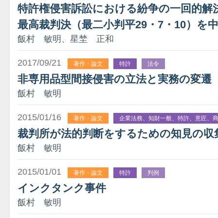
特許権侵害訴訟における紛争の一回的解
最高裁判決（最二小判平29・7・10）を
飯村 敏明、星埜 正和
2017/09/21
著作・論文
特許
法令
非専用品型間接侵害の立法と実務の変遷
飯村 敏明
2015/01/16
著作・論文
企業法務、知財一般、特許、意匠、
裁判所が法的判断をするための知見の収
飯村 敏明
2015/01/01
著作・論文
特許
判例
インクタンク事件
飯村 敏明