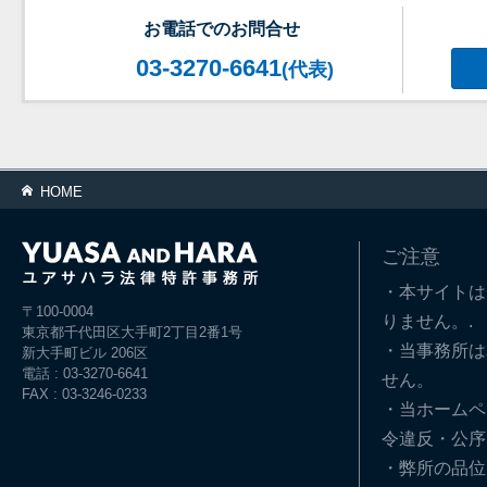
お電話でのお問合せ
03-3270-6641
(代表)
HOME
ご注意
・本サイトは
〒100-0004
りません。.
東京都千代田区大手町2丁目2番1号
・当事務所は
新大手町ビル 206区
電話 : 03-3270-6641
せん。
FAX : 03-3246-0233
・当ホームペ
令違反・公序
・弊所の品位