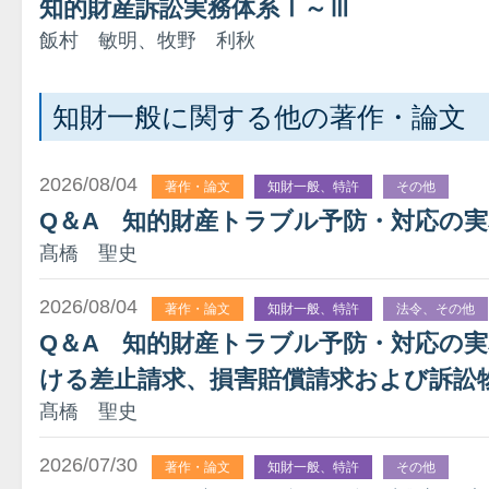
知的財産訴訟実務体系Ⅰ～Ⅲ
飯村 敏明、牧野 利秋
知財一般に関する他の著作・論文
2026/08/04
著作・論文
知財一般、特許
その他
Q＆A 知的財産トラブル予防・対応の
髙橋 聖史
2026/08/04
著作・論文
知財一般、特許
法令、その他
Q＆A 知的財産トラブル予防・対応の
ける差止請求、損害賠償請求および訴訟
髙橋 聖史
2026/07/30
著作・論文
知財一般、特許
その他