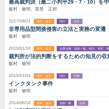
最高裁判決（最二小判平29・7・10）を
飯村 敏明、星埜 正和
2017/09/21
著作・論文
特許
法令
非専用品型間接侵害の立法と実務の変遷
飯村 敏明
2015/01/16
著作・論文
企業法務、知財一般、特許、意匠、
裁判所が法的判断をするための知見の収
飯村 敏明
2015/01/01
著作・論文
特許
判例
インクタンク事件
飯村 敏明
2014/06/10
著作・論文
知財一般
法令