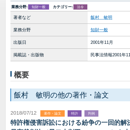
業務分野:
カテゴリー:
知財一般
法令
著者など
飯村 敏明
業務分野
知財一般
出版日
2001年11月
掲載誌・出版物
民事法情報2001年1
概要
飯村 敏明の他の著作・論文
2018/07/12
著作・論文
特許
判例
特許権侵害訴訟における紛争の一回的解