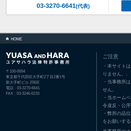
03-3270-6641
(代表)
HOME
ご注意
・本サイトは
〒100-0004
りません。.
東京都千代田区大手町2丁目2番1号
・当事務所は
新大手町ビル 206区
電話 : 03-3270-6641
せん。
FAX : 03-3246-0233
・当ホームペ
令違反・公序
・弊所の品位
をお願いする