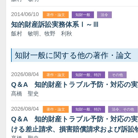
2014/06/10
著作・論文
知財一般
法令
知的財産訴訟実務体系Ⅰ～Ⅲ
飯村 敏明、牧野 利秋
知財一般に関する他の著作・論文
2026/08/04
著作・論文
知財一般、特許
その他
Q＆A 知的財産トラブル予防・対応の
髙橋 聖史
2026/08/04
著作・論文
知財一般、特許
法令、その他
Q＆A 知的財産トラブル予防・対応の
ける差止請求、損害賠償請求および訴訟