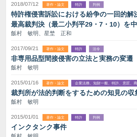
2018/07/12
著作・論文
特許
判例
特許権侵害訴訟における紛争の一回的解
最高裁判決（最二小判平29・7・10）を
飯村 敏明、星埜 正和
2017/09/21
著作・論文
特許
法令
非専用品型間接侵害の立法と実務の変遷
飯村 敏明
2015/01/16
著作・論文
企業法務、知財一般、特許、意匠、
裁判所が法的判断をするための知見の収
飯村 敏明
2015/01/01
著作・論文
特許
判例
インクタンク事件
飯村 敏明