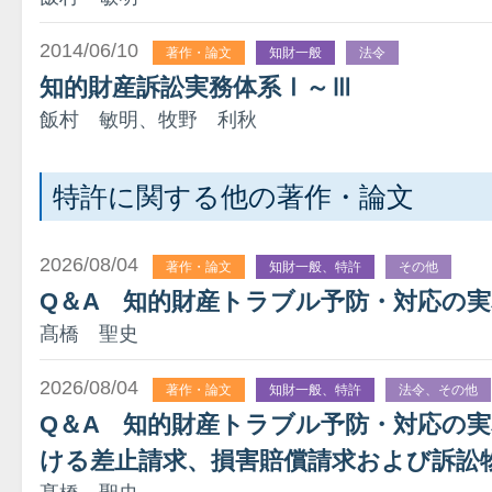
2014/06/10
著作・論文
知財一般
法令
知的財産訴訟実務体系Ⅰ～Ⅲ
飯村 敏明、牧野 利秋
特許に関する他の著作・論文
2026/08/04
著作・論文
知財一般、特許
その他
Q＆A 知的財産トラブル予防・対応の
髙橋 聖史
2026/08/04
著作・論文
知財一般、特許
法令、その他
Q＆A 知的財産トラブル予防・対応の
ける差止請求、損害賠償請求および訴訟