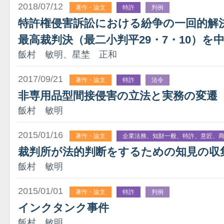
2018/07/12
著作・論文
特許
判例
特許権侵害訴訟における紛争の一回的解
最高裁判決（最二小判平29・7・10）を
飯村 敏明、星埜 正和
2017/09/21
著作・論文
特許
法令
非専用品型間接侵害の立法と実務の変遷
飯村 敏明
2015/01/16
著作・論文
企業法務、知財一般、特許、意匠、
裁判所が法的判断をするための知見の収
飯村 敏明
2015/01/01
著作・論文
特許
判例
インクタンク事件
飯村 敏明