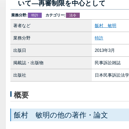
いて―再審制限を中心として
業務分野:
カテゴリー:
特許
法令
著者など
飯村 敏明
業務分野
特許
出版日
2013年3月
掲載誌・出版物
民事訴訟雑誌
出版社
日本民事訴訟法
概要
飯村 敏明の他の著作・論文