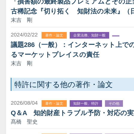
「損害額の最終製品プレミアムとその正
古稀記念『切り拓く 知財法の未来』（日
末吉 剛
2024/02/22
著作・論文
企業法務、知財一般
議題286（一般）：インターネット上で
るマーケットプレイスの責任
末吉 剛
特許に関する他の著作・論文
2026/08/04
著作・論文
知財一般、特許
その他
Q＆A 知的財産トラブル予防・対応の
髙橋 聖史