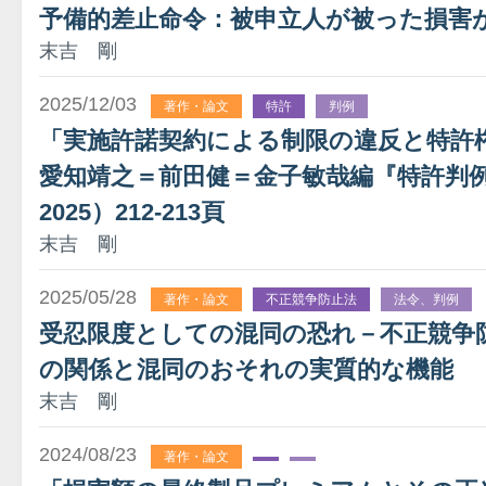
予備的差止命令：被申立人が被った損害
末吉 剛
2025/12/03
著作・論文
特許
判例
「実施許諾契約による制限の違反と特許
愛知靖之＝前田健＝金子敏哉編『特許判
2025）212-213頁
末吉 剛
2025/05/28
著作・論文
不正競争防止法
法令、判例
受忍限度としての混同の恐れ－不正競争防
の関係と混同のおそれの実質的な機能
末吉 剛
2024/08/23
著作・論文