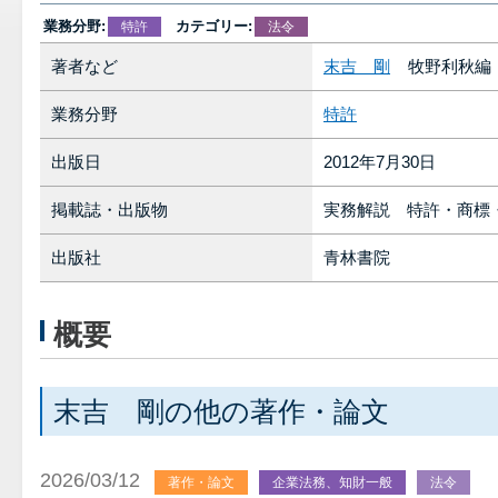
業務分野:
カテゴリー:
特許
法令
著者など
末吉 剛
牧野利秋編
業務分野
特許
出版日
2012年7月30日
掲載誌・出版物
実務解説 特許・商標
出版社
青林書院
概要
末吉 剛の他の著作・論文
2026/03/12
著作・論文
企業法務、知財一般
法令