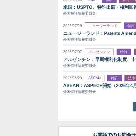
米国：USPTO、特許出願・権利回復
外国特許情報委員会
2026/07/29
ニュージーランド
特許
ニュージーランド：Patents Amendme
外国特許情報委員会
2026/07/07
アルゼンチン
特許
アルゼンチン：早期権利化制度、申請
外国特許情報委員会
2026/06/29
ASEAN
特許
法令
ASEAN：ASPEC+開始（2026年4
外国特許情報委員会
お電話でのお問合