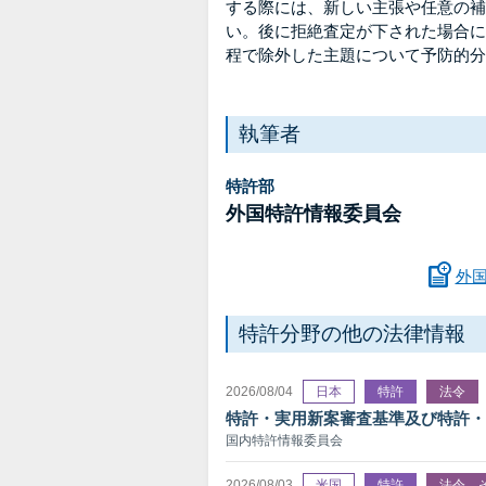
する際には、新しい主張や任意の補
い。後に拒絶査定が下された場合に備えて
程で除外した主題について予防的分
執筆者
特許部
外国特許情報委員会
外
特許分野の他の法律情報
2026/08/04
日本
特許
法令
特許・実用新案審査基準及び特許・
国内特許情報委員会
2026/08/03
米国
特許
法令、