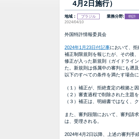
4月2日施行）
地域：
業務分野:
ブラジル
特許
2024/04/10
外国特許情報委員会
2024年1月23日付記事
において、拒
補正制限規則を報じたが、その後、
修正が入った新規則（ガイドライン）が条例
た。新規則は係属中の審判にも遡及
以下のすべての条件を満たす場合に
（１）補正が、拒絶査定の根拠と因
（２）審査過程で削除された主題を
（３）補正は、明細書ではなく、ク
また、審判段階において、審判請求
は、受理される。
2024年4月2日以降、上述の審判