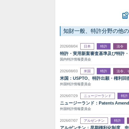
知財一般、特許分野の他の
2026/08/04
日本
特許
法令
特許・実用新案審査基準及び特許・
国内特許情報委員会
2026/08/03
米国
特許
法令、
米国：USPTO、特許出願・権利回復
外国特許情報委員会
2026/07/29
ニュージーランド
特許
ニュージーランド：Patents Amendme
外国特許情報委員会
2026/07/07
アルゼンチン
特許
アルゼンチン：早期権利化制度、申請