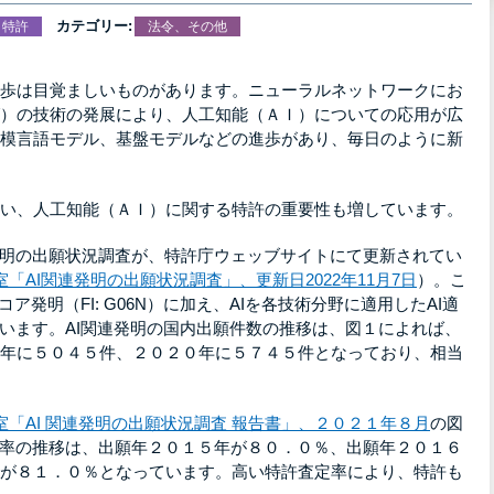
カテゴリー:
、特許
法令、その他
歩は目覚ましいものがあります。ニューラルネットワークにお
）の技術の発展により、人工知能（ＡＩ）についての応用が広
模言語モデル、基盤モデルなどの進歩があり、毎日のように新
い、人工知能（ＡＩ）に関する特許の重要性も増しています。
発明の出願状況調査が、特許庁ウェッブサイトにて更新されてい
室「AI関連発明の出願状況調査」、更新日2022年11月7日
）。こ
ア発明（FI: G06N）に加え、AIを各技術分野に適用したAI適
ています。AI関連発明の国内出願件数の推移は、図１によれば、
年に５０４５件、２０２０年に５７４５件となっており、相当
室「AI 関連発明の出願状況調査 報告書」、２０２１年８月
の図
定率の推移は、出願年２０１５年が８０．０％、出願年２０１６
が８１．０％となっています。高い特許査定率により、特許も