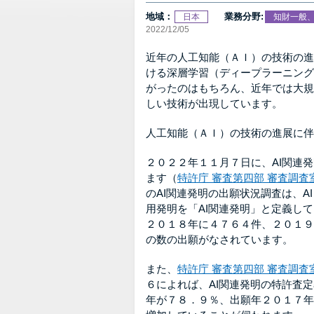
地域：
業務分野:
日本
知財一般
2022/12/05
近年の人工知能（ＡＩ）の技術の進
ける深層学習（ディープラーニング
がったのはもちろん、近年では大規
しい技術が出現しています。
人工知能（ＡＩ）の技術の進展に伴
２０２２年１１月７日に、AI関連
ます（
特許庁 審査第四部 審査調査
のAI関連発明の出願状況調査は、AIコ
用発明を「AI関連発明」と定義し
２０１８年に４７６４件、２０１９
の数の出願がなされています。
また、
特許庁 審査第四部 審査調査
６によれば、AI関連発明の特許査
年が７８．９％、出願年２０１７年