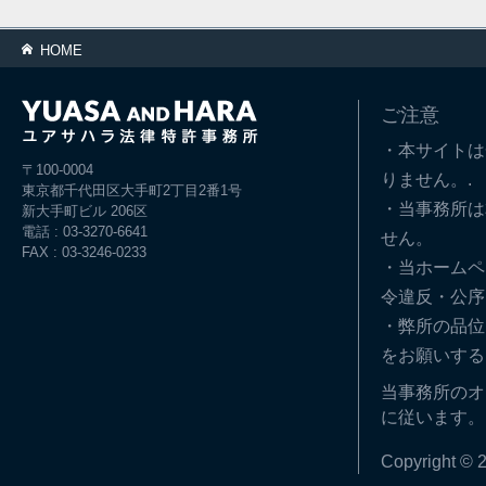
HOME
ご注意
・本サイトは
〒100-0004
りません。.
東京都千代田区大手町2丁目2番1号
・当事務所は
新大手町ビル 206区
電話 : 03-3270-6641
せん。
FAX : 03-3246-0233
・当ホームペ
令違反・公序
・弊所の品位
をお願いする
当事務所のオ
に従います。
Copyright © 